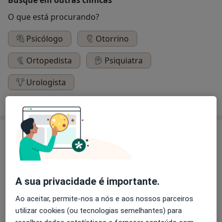
O que está procurando?
Psicólogo
Otorrino
Ortopedista
Psiquiatra
Urologista
Pesquisar outra especialidade
Especialistas
Alergologista
A sua privacidade é importante.
Ao aceitar, permite-nos a nós e aos nossos parceiros
Dra. Elvira Camacho
utilizar cookies (ou tecnologias semelhantes) para
Alergologista