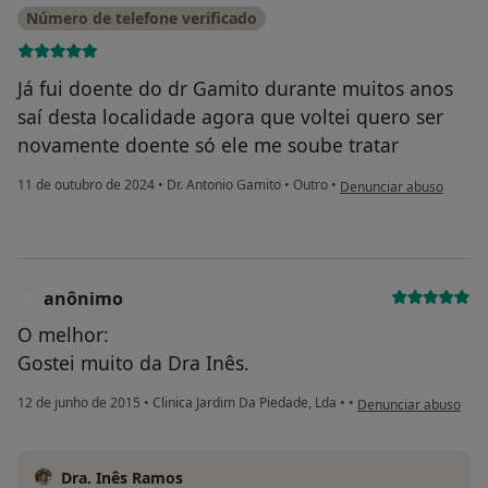
Número de telefone verificado
Já fui doente do dr Gamito durante muitos anos
saí desta localidade agora que voltei quero ser
novamente doente só ele me soube tratar
na opinião do utilizado
11 de outubro de 2024
•
Dr. Antonio Gamito
•
Outro
•
Denunciar abuso
anônimo
A
O melhor:
Gostei muito da Dra Inês.
na opinião do utiliza
12 de junho de 2015
•
Clinica Jardim Da Piedade, Lda
•
•
Denunciar abuso
Dra. Inês Ramos