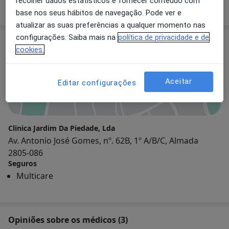
recolher dados estatísticos e fornecer conteúdo com
base nos seus hábitos de navegação. Pode ver e
atualizar as suas preferências a qualquer momento nas
configurações. Saiba mais na
política de privacidade e de
Consultório
cookies.
Aceitar
Editar configurações
Ampliar o mapa
Clinica Jardim Da Piedade, Lda
Av. Antonio José Gomes, nº. 62B, 1º A/B/C, Almada
2805-086
Seguros
Multicare
Opiniões sobre os médicos (3)