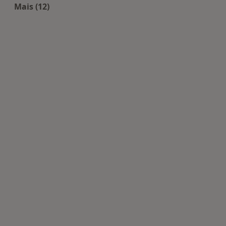
Mais (12)
Mais na categoria: Centros de Psicologia perto de