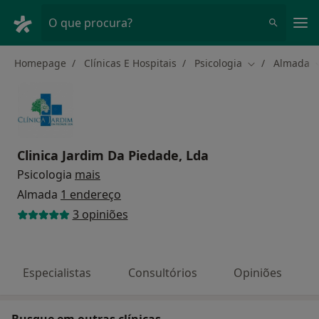
Men
O que procura?
Homepage
Clínicas E Hospitais
Psicologia
Almada
Mudar de cida
Clinica Jardim Da Piedade, Lda
Psicologia
mais
Almada
1 endereço
3 opiniões
Especialistas
Consultórios
Opiniões
Busque em outras clínicas