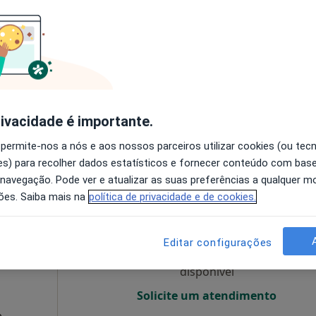
O agendamento online não está
disponível
Solicite um atendimento
60 €
rivacidade é importante.
 permite-nos a nós e aos nossos parceiros utilizar cookies (ou tec
s) para recolher dados estatísticos e fornecer conteúdo com bas
 navegação. Pode ver e atualizar as suas preferências a qualquer 
Hoje
Amanhã
Sáb,
Dom,
ões. Saiba mais na
política de privacidade e de cookies.
6 Ago
7 Ago
8 Ago
9 Ago
Editar configurações
O agendamento online não está
disponível
Solicite um atendimento