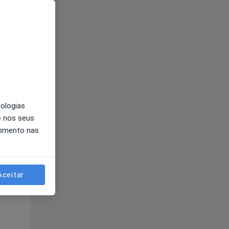
nologias
e nos seus
momento nas
Segunda-feira
Ter,
Qua
10 Ago
11 Ago
12 Ago
Aceitar