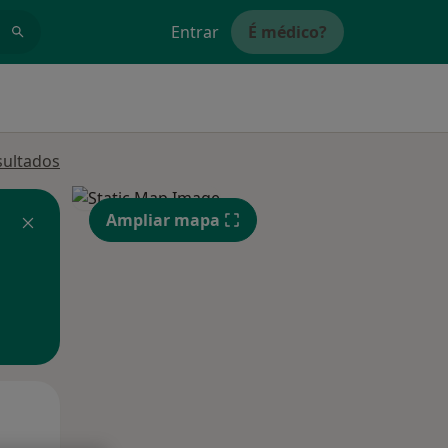
Entrar
É médico?
sultados
Ampliar mapa
Segunda-feira
Ter,
Qua
10 Ago
11 Ago
12 Ago