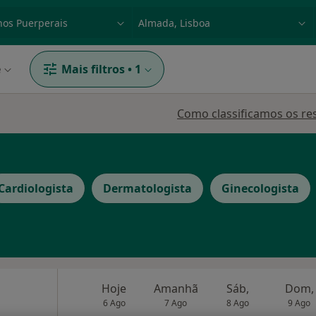
dade, doença ou nome
p. ex. Lisboa
e
Mais filtros
•
1
Como classificamos os re
Cardiologista
Dermatologista
Ginecologista
Hoje
Amanhã
Sáb,
Dom,
6 Ago
7 Ago
8 Ago
9 Ago