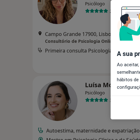
Psicólogo
24 opiniões
Campo Grande 17900, Lisboa
•
Mapa
Consultório de Psicologia Online - Lisboa
Primeira consulta Psicologia
A sua p
Ao aceitar,
semelhante
hábitos de
Luísa Moura
configuraç
Psicólogo
3 opiniões
Autoestima, maternidade e expatriação