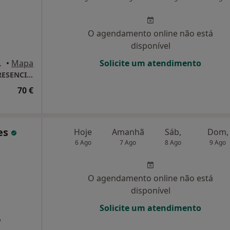
O agendamento online não está
disponível
eiro, Seixal
•
Mapa
Solicite um atendimento
Consultório privado - consultas ONLINE / PRESENCIAL - SEIXAL
70 €
es
Hoje
Amanhã
Sáb,
Dom,
6 Ago
7 Ago
8 Ago
9 Ago
O agendamento online não está
disponível
Solicite um atendimento
o