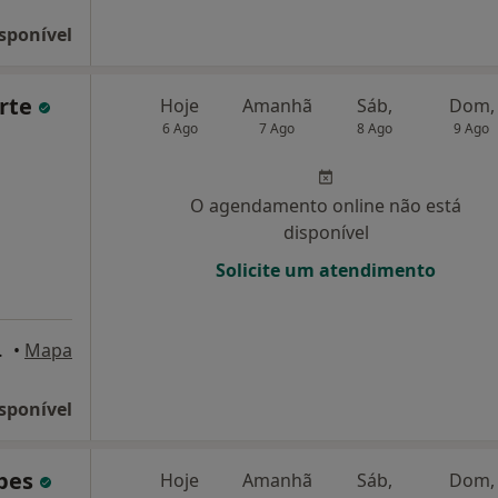
sponível
arte
Hoje
Amanhã
Sáb,
Dom,
6 Ago
7 Ago
8 Ago
9 Ago
O agendamento online não está
disponível
Solicite um atendimento
011, Almada
•
Mapa
sponível
opes
Hoje
Amanhã
Sáb,
Dom,