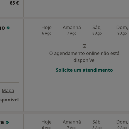
65 €
lho
Hoje
Amanhã
Sáb,
Dom,
6 Ago
7 Ago
8 Ago
9 Ago
O agendamento online não está
disponível
Solicite um atendimento
•
Mapa
sponível
ra
Hoje
Amanhã
Sáb,
Dom,
6 Ago
7 Ago
8 Ago
9 Ago