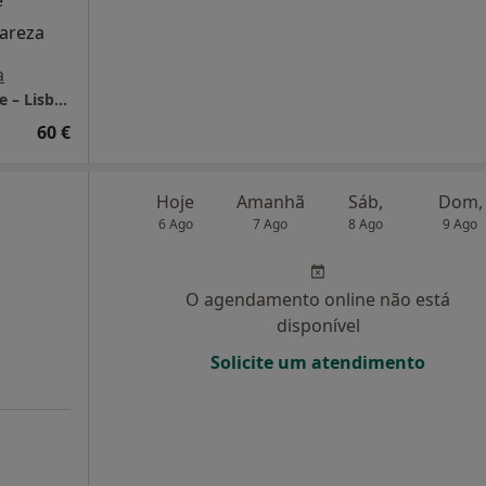
e
lareza
a
LUMA Psicologia Clínica | Consultório Online – Lisboa
60 €
Hoje
Amanhã
Sáb,
Dom,
6 Ago
7 Ago
8 Ago
9 Ago
O agendamento online não está
disponível
Solicite um atendimento