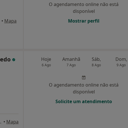
O agendamento online não está
disponível
a
•
Mapa
Mostrar perfil
iredo
Hoje
Amanhã
Sáb,
Dom,
6 Ago
7 Ago
8 Ago
9 Ago
O agendamento online não está
disponível
Solicite um atendimento
s, 27, 1D, Lisboa
•
Mapa