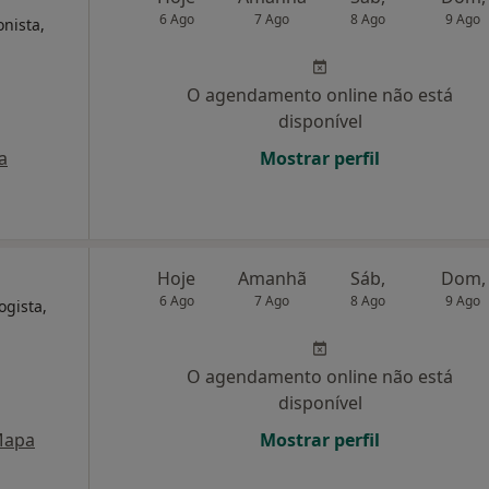
6 Ago
7 Ago
8 Ago
9 Ago
onista,
O agendamento online não está
disponível
a
Mostrar perfil
Hoje
Amanhã
Sáb,
Dom,
6 Ago
7 Ago
8 Ago
9 Ago
ogista,
O agendamento online não está
disponível
apa
Mostrar perfil