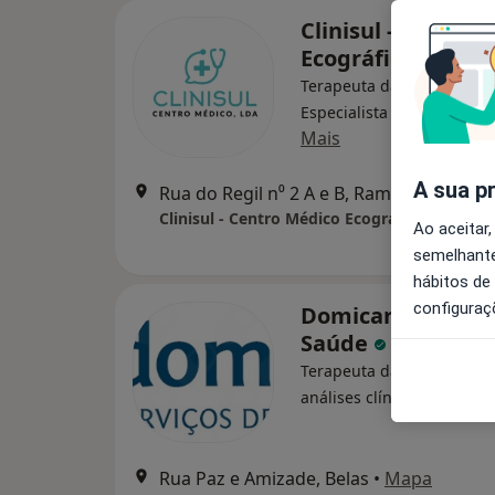
Clinisul - Centro 
Ecográfico Lda
Terapeuta da fala, Acupun
Especialista em análises c
Mais
A sua p
Rua do Regil n⁰ 2 A e B, Ramalha ALMADA, Almada
Clinisul - Centro Médico Ecográfico Lda
Ao aceitar,
semelhante
hábitos de
configuraç
Domicare - Serviç
Saúde
Terapeuta da fala, Especia
análises clínicas, Enferme
Rua Paz e Amizade, Belas
•
Mapa