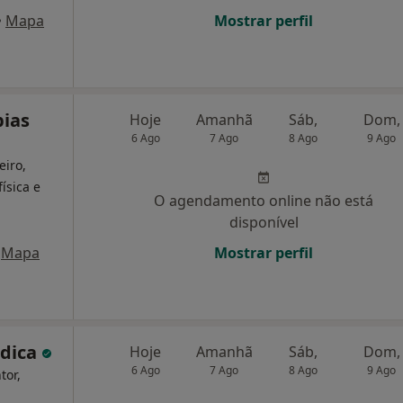
•
Mapa
Mostrar perfil
pias
Hoje
Amanhã
Sáb,
Dom,
6 Ago
7 Ago
8 Ago
9 Ago
eiro,
ísica e
O agendamento online não está
disponível
Mapa
Mostrar perfil
édica
Hoje
Amanhã
Sáb,
Dom,
6 Ago
7 Ago
8 Ago
9 Ago
tor,