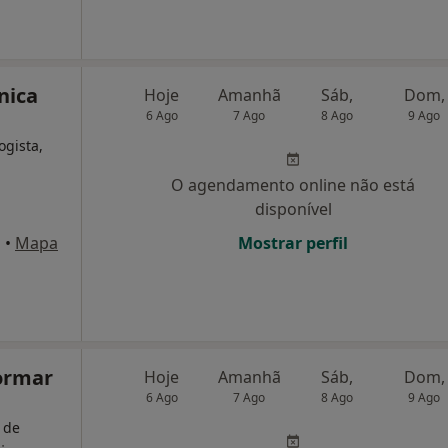
nica
Hoje
Amanhã
Sáb,
Dom,
6 Ago
7 Ago
8 Ago
9 Ago
ogista,
O agendamento online não está
disponível
a
•
Mapa
Mostrar perfil
ormar
Hoje
Amanhã
Sáb,
Dom,
6 Ago
7 Ago
8 Ago
9 Ago
 de