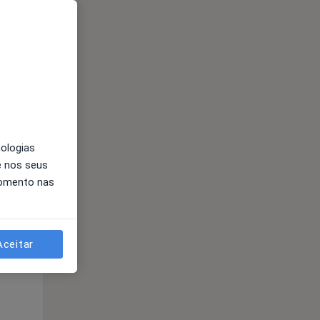
Segunda-feira
Ter,
Qua
10 Ago
11 Ago
12 Ago
nologias
e nos seus
momento nas
Segunda-feira
Ter,
Qua
10 Ago
11 Ago
12 Ago
Aceitar