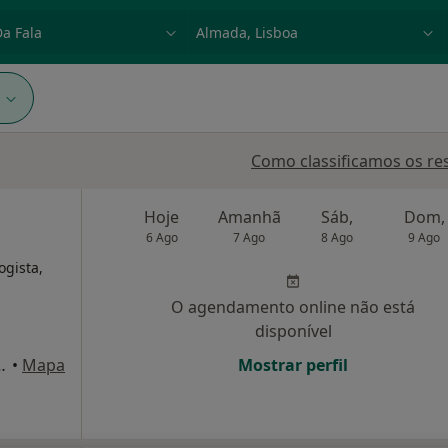
dade, doença ou nome
p. ex. Lisboa
1
Como classificamos os re
Hoje
Amanhã
Sáb,
Dom,
6 Ago
7 Ago
8 Ago
9 Ago
ogista,
O agendamento online não está
disponível
guiar, 11, 4D, Lisboa
•
Mapa
Mostrar perfil