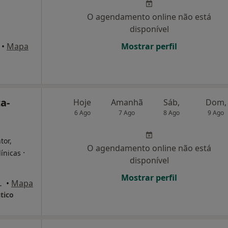
O agendamento online não está
disponível
•
Mapa
Mostrar perfil
a-
Hoje
Amanhã
Sáb,
Dom,
6 Ago
7 Ago
8 Ago
9 Ago
tor,
O agendamento online não está
·
línicas
disponível
Mostrar perfil
Quinta Do Conde
•
Mapa
tico