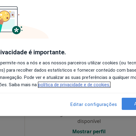
Médico
Hoje
Amanhã
Sáb,
Dom,
6 Ago
7 Ago
8 Ago
9 Ago
tor,
·
línicas
O agendamento online não está
disponível
rivacidade é importante.
•
Mapa
Mostrar perfil
 permite-nos a nós e aos nossos parceiros utilizar cookies (ou tec
s) para recolher dados estatísticos e fornecer conteúdo com bas
 navegação. Pode ver e atualizar as suas preferências a qualquer 
ões. Saiba mais na
política de privacidade e de cookies.
os de
Hoje
Amanhã
Sáb,
Dom,
6 Ago
7 Ago
8 Ago
9 Ago
lista em
Editar configurações
·
Mais
iro
O agendamento online não está
disponível
Mostrar perfil