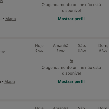
is
O agendamento online não está
disponível
Augusto de Aguiar 17, Lisboa
•
Mapa
Mostrar perfil
Hoje
Amanhã
Sáb,
Dom,
6 Ago
7 Ago
8 Ago
9 Ago
tor,
O agendamento online não está
disponível
a
•
Mapa
Mostrar perfil
Hoje
Amanhã
Sáb,
Dom,