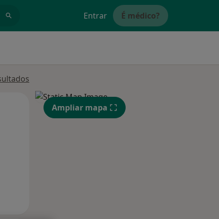
Entrar
É médico?
sultados
Segunda-feira
Ter,
Qua
Ampliar mapa
10 Ago
11 Ago
12 Ago