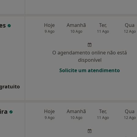
res
Hoje
Amanhã
Ter,
Qua
9 Ago
10 Ago
11 Ago
12 Ago
O agendamento online não está
disponível
Solicite um atendimento
 gratuito
eira
Hoje
Amanhã
Ter,
Qua
9 Ago
10 Ago
11 Ago
12 Ago