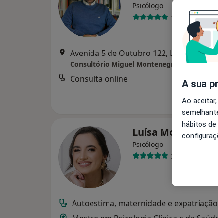
Psicólogo
13 opiniões
Avenida 5 de Outubro 122, Lisboa
•
Map
Consultório Miguel Montenegro
Consulta online
A sua p
Ao aceitar,
semelhante
hábitos de
Luísa Moura
configuraç
Psicólogo
3 opiniões
Autoestima, maternidade e expatriação