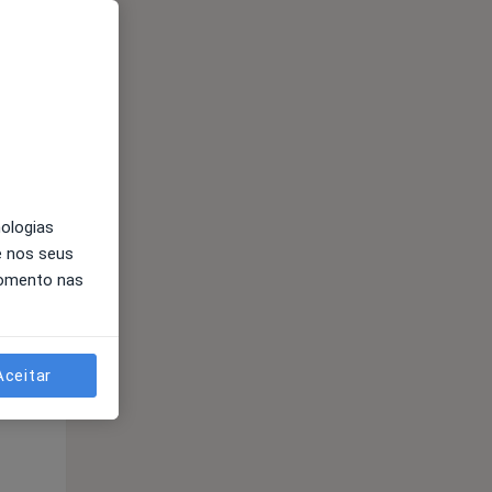
nologias
e nos seus
momento nas
Qui,
Sex,
Sáb,
13 Ago
14 Ago
15 Ago
Aceitar