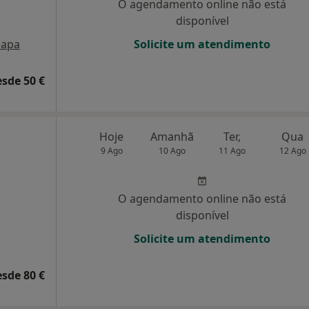
O agendamento online não está
disponível
apa
Solicite um atendimento
esde 50 €
Hoje
Amanhã
Ter,
Qua
9 Ago
10 Ago
11 Ago
12 Ago
O agendamento online não está
disponível
Solicite um atendimento
esde 80 €