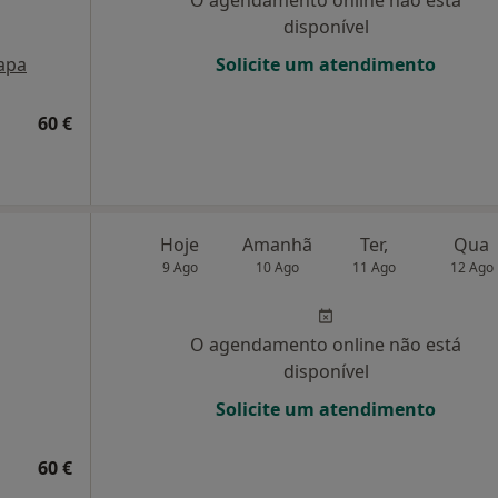
O agendamento online não está
disponível
apa
Solicite um atendimento
60 €
Hoje
Amanhã
Ter,
Qua
9 Ago
10 Ago
11 Ago
12 Ago
O agendamento online não está
disponível
Solicite um atendimento
60 €