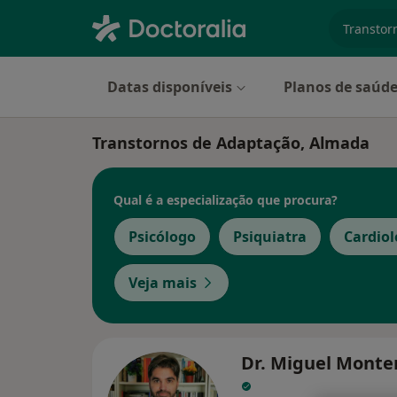
especiali
Datas disponíveis
Planos de saúd
Transtornos de Adaptação, Almada
Qual é a especialização que procura?
Psicólogo
Psiquiatra
Cardiol
Veja mais
Dr. Miguel Monte