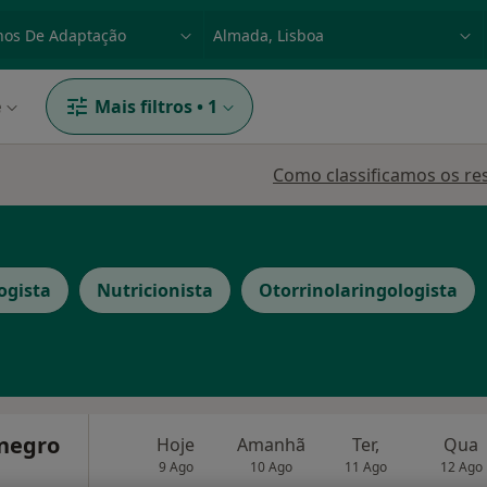
dade, doença ou nome
p. ex. Lisboa
e
Mais filtros
•
1
Como classificamos os re
ogista
Nutricionista
Otorrinolaringologista
negro
Hoje
Amanhã
Ter,
Qua
9 Ago
10 Ago
11 Ago
12 Ago