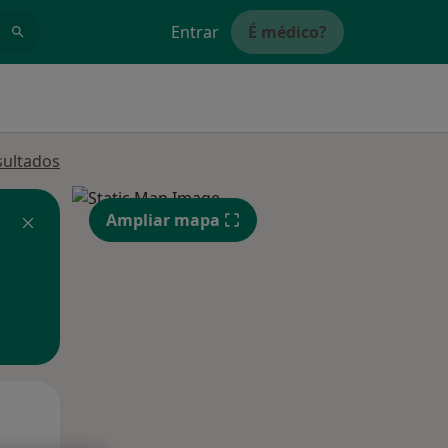
Entrar
É médico?
sultados
Ampliar mapa
Qui,
Sex,
Sáb,
13 Ago
14 Ago
15 Ago