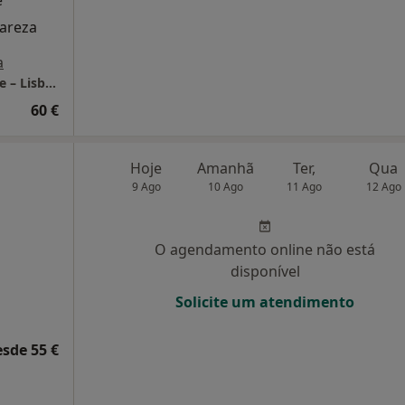
e
lareza
a
LUMA Psicologia Clínica | Consultório Online – Lisboa
60 €
Hoje
Amanhã
Ter,
Qua
9 Ago
10 Ago
11 Ago
12 Ago
O agendamento online não está
disponível
Solicite um atendimento
esde 55 €