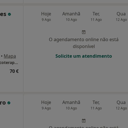
ues
Hoje
Amanhã
Ter,
Qua
9 Ago
10 Ago
11 Ago
12 Ago
O agendamento online não está
disponível
•
Mapa
Solicite um atendimento
Dr. Pedro Rodrigues - Psicologo clínico e psicoterapeuta
70 €
iro
Hoje
Amanhã
Ter,
Qua
9 Ago
10 Ago
11 Ago
12 Ago