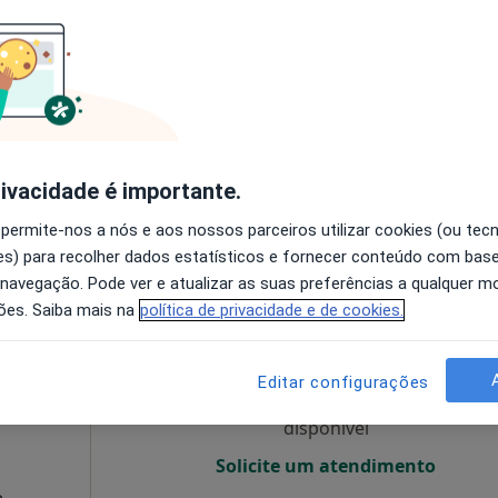
O agendamento online não está
disponível
a
Solicite um atendimento
65 €
rivacidade é importante.
 permite-nos a nós e aos nossos parceiros utilizar cookies (ou tec
s) para recolher dados estatísticos e fornecer conteúdo com bas
 navegação. Pode ver e atualizar as suas preferências a qualquer 
Hoje
Amanhã
Ter,
Qua
ões. Saiba mais na
política de privacidade e de cookies.
9 Ago
10 Ago
11 Ago
12 Ago
Editar configurações
O agendamento online não está
disponível
Solicite um atendimento