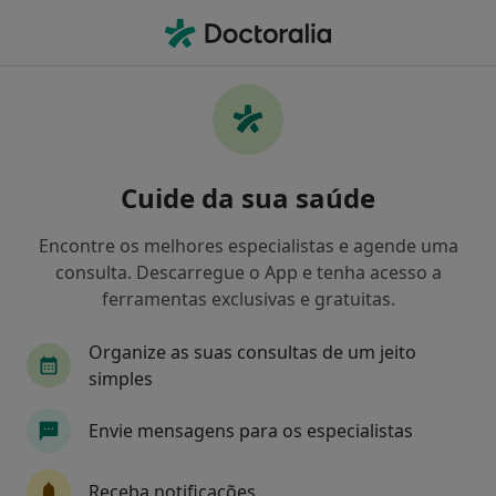
Men
Psicologia • Sintra, Lisboa
Filters
• 1
Mapa
Clínicas psicologia em Sintra
Cuide da sua saúde
Como classificamos os resultados
Encontre os melhores especialistas e agende uma
consulta. Descarregue o App e tenha acesso a
ferramentas exclusivas e gratuitas.
Organize as suas consultas de um jeito
simples
Envie mensagens para os especialistas
Psicomindcare - Mente sã em corpo são
·
Mais
Psicólogo, Psiquiatra, Terapeuta da fala
Receba notificações