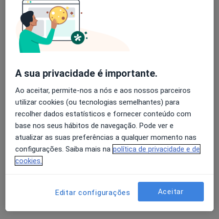
Nenhum profissional neste centro médico tem consultas disponíveis
Mostrar perfil
A sua privacidade é importante.
Ao aceitar, permite-nos a nós e aos nossos parceiros
utilizar cookies (ou tecnologias semelhantes) para
recolher dados estatísticos e fornecer conteúdo com
base nos seus hábitos de navegação. Pode ver e
atualizar as suas preferências a qualquer momento nas
M.A. Healthcare
configurações. Saiba mais na
política de privacidade e de
Psicólogo, Fisioterapeuta, Especialista em medicina física e
cookies.
·
Mais
reabilitação
Largo Comandante Augusto Madureira, nr 6, 1º esq, Algés
•
Mapa
Aceitar
Editar configurações
M.A. Healthcare
Nenhum profissional neste centro médico tem consultas disponíveis