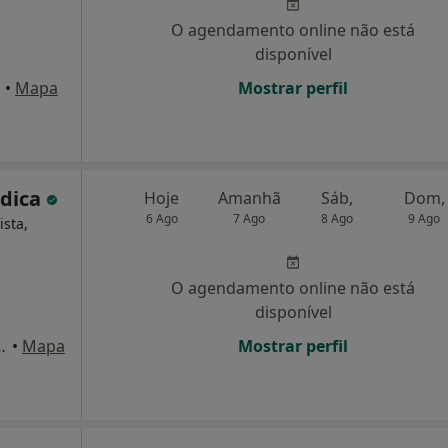
O agendamento online não está
disponível
a
•
Mapa
Mostrar perfil
édica
Hoje
Amanhã
Sáb,
Dom,
6 Ago
7 Ago
8 Ago
9 Ago
ista,
O agendamento online não está
disponível
s nº1, esc. 2, Lisboa
•
Mapa
Mostrar perfil