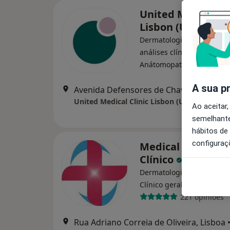
United Medical Cl
Lisbon (UMC Lisb
Dermatologista, Especiali
análises clínicas,
·
Mai
Anátomopatologista
A sua p
Avenida Defensores de Chaves 73B,
United Medical Clinic Lisbon (UMC Lisbon)
Ao aceitar,
semelhante
hábitos de
configuraç
Medical One - Ce
Clínico
Dermatologista, Alergolog
·
Mais
Clínico geral
221 opiniões
Rua Adriano Correia de Oliveira, Lisboa