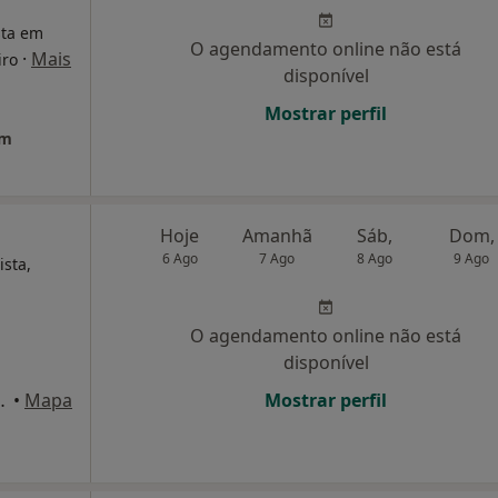
sta em
O agendamento online não está
·
Mais
iro
disponível
Mostrar perfil
em
Hoje
Amanhã
Sáb,
Dom,
6 Ago
7 Ago
8 Ago
9 Ago
ista,
O agendamento online não está
disponível
 nº25 1º dto, Lisboa
•
Mapa
Mostrar perfil