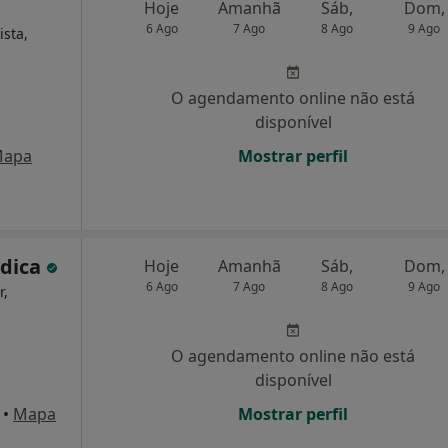
Hoje
Amanhã
Sáb,
Dom,
6 Ago
7 Ago
8 Ago
9 Ago
ista,
O agendamento online não está
disponível
apa
Mostrar perfil
édica
Hoje
Amanhã
Sáb,
Dom,
6 Ago
7 Ago
8 Ago
9 Ago
r,
O agendamento online não está
disponível
•
Mapa
Mostrar perfil