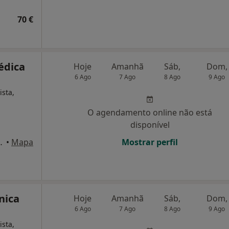
70 €
Médica
Hoje
Amanhã
Sáb,
Dom,
6 Ago
7 Ago
8 Ago
9 Ago
ista,
O agendamento online não está
disponível
 6, Sala 606, Lisboa
•
Mapa
Mostrar perfil
nica
Hoje
Amanhã
Sáb,
Dom,
6 Ago
7 Ago
8 Ago
9 Ago
ista,