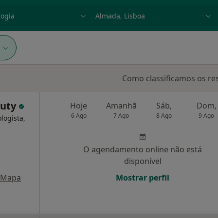
dade, doença ou nome
p. ex. Lisboa
1
Como classificamos os re
auty
Hoje
Amanhã
Sáb,
Dom,
6 Ago
7 Ago
8 Ago
9 Ago
logista,
O agendamento online não está
disponível
Mapa
Mostrar perfil