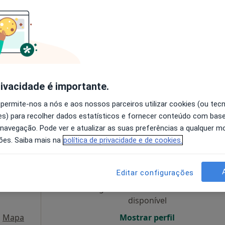
inic
Hoje
Amanhã
Sáb,
Dom,
on)
6 Ago
7 Ago
8 Ago
9 Ago
sta em
O agendamento online não está
s
disponível
rivacidade é importante.
 Lisboa
•
Mapa
Mostrar perfil
 permite-nos a nós e aos nossos parceiros utilizar cookies (ou tec
s) para recolher dados estatísticos e fornecer conteúdo com bas
 navegação. Pode ver e atualizar as suas preferências a qualquer 
ões. Saiba mais na
política de privacidade e de cookies.
ntro
Hoje
Amanhã
Sáb,
Dom,
6 Ago
7 Ago
8 Ago
9 Ago
ista,
Editar configurações
O agendamento online não está
disponível
•
Mapa
Mostrar perfil