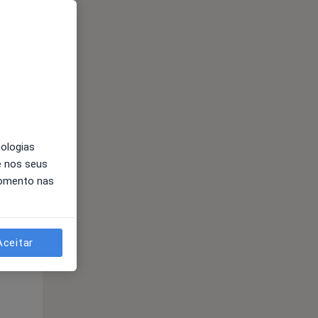
Segunda-feira
Ter,
Qua
10 Ago
11 Ago
12 Ago
nologias
e nos seus
momento nas
Segunda-feira
Ter,
Qua
10 Ago
11 Ago
12 Ago
Aceitar