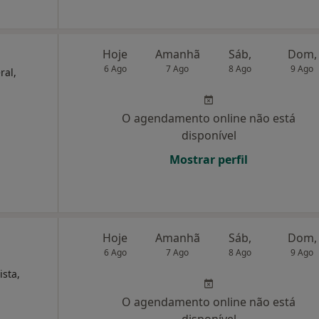
Hoje
Amanhã
Sáb,
Dom,
6 Ago
7 Ago
8 Ago
9 Ago
ral,
O agendamento online não está
disponível
Mostrar perfil
Hoje
Amanhã
Sáb,
Dom,
6 Ago
7 Ago
8 Ago
9 Ago
ista,
O agendamento online não está