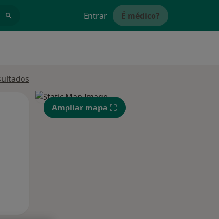
Entrar
É médico?
sultados
Segunda-feira
Ter,
Qua
Ampliar mapa
10 Ago
11 Ago
12 Ago