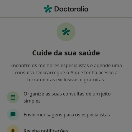
Men
Psicologia • Mem Martins, Lisboa
Filters
• 1
Mapa
Clínicas psicologia em Mem Martins
Cuide da sua saúde
Como classificamos os resultados
Encontre os melhores especialistas e agende uma
consulta. Descarregue o App e tenha acesso a
ferramentas exclusivas e gratuitas.
Organize as suas consultas de um jeito
simples
Envie mensagens para os especialistas
M.A. Healthcare
Psicólogo, Fisioterapeuta, Especialista em medicina física e
Receba notificações