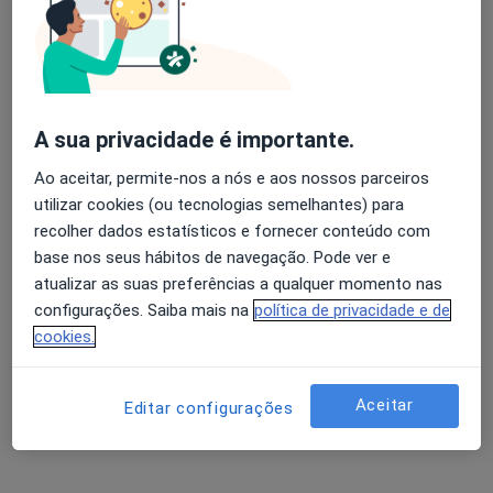
Nenhum profissional neste centro médico tem consultas disponíveis
Mostrar perfil
A sua privacidade é importante.
Ao aceitar, permite-nos a nós e aos nossos parceiros
utilizar cookies (ou tecnologias semelhantes) para
recolher dados estatísticos e fornecer conteúdo com
base nos seus hábitos de navegação. Pode ver e
atualizar as suas preferências a qualquer momento nas
configurações. Saiba mais na
política de privacidade e de
Cognilab Lda
cookies.
·
Mais
Psicólogo, Internista, Neurologista
Avenida 25 de Abril 722 ed. sol de cascais, Cascais
•
Mapa
Aceitar
Cognilab Lda
Editar configurações
Nenhum profissional neste centro médico tem consultas disponíveis
Mostrar perfil