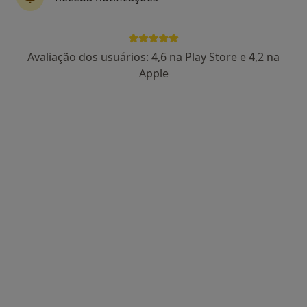
·
Mais
reabilitação
Largo Comandante Augusto Madureira, nr 6, 1º esq, Algés
•
Mapa
M.A. Healthcare
Avaliação dos usuários: 4,6 na Play Store e 4,2 na
Nenhum profissional neste centro médico tem consultas disponíveis
Apple
Mostrar perfil
Silver Clinic International Body Health
Care
·
Psicólogo, Alergologista, Especialista em análises clínicas
Mais