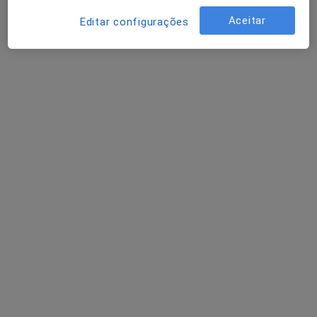
Aceitar
Editar configurações
Dra. Lurdes Madeira
Psicólogo
42 opiniões
Morada 1
Morada 2
Avenida Bombeiros Voluntários de Algés 42, Algés
•
Mapa
AlterStatus
Esse especialista não oferece agendamento online para esse endereço.
Solicite um atendimento