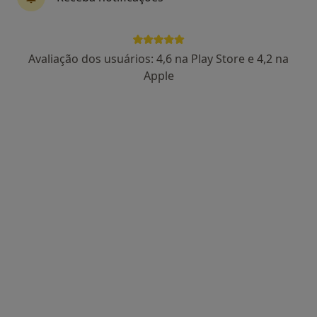
Filipa Tavares
Avaliação dos usuários: 4,6 na Play Store e 4,2 na
Psicólogo
Apple
12 opiniões
Rua João de Deus 1, Almada
•
Mapa
Entrediálogos - Almada
Consulta online
50 €
Esse especialista não oferece agendamento online para esse endereço.
Solicite um atendimento