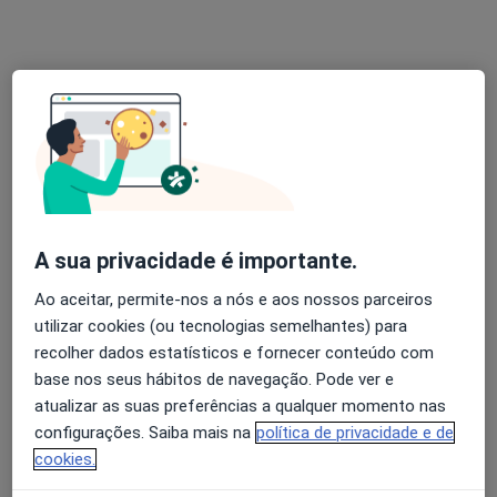
Dra. Júlia Garioli Ferreira
Psicólogo
9 opiniões
Atendimento online, Lisboa
•
Mapa
Psicóloga - Júlia Garioli
A sua privacidade é importante.
Primeira consulta Psicologia
Preço não disponível
Ao aceitar, permite-nos a nós e aos nossos parceiros
Esse especialista não oferece agendamento online para esse endereço.
utilizar cookies (ou tecnologias semelhantes) para
recolher dados estatísticos e fornecer conteúdo com
Solicite um atendimento
base nos seus hábitos de navegação. Pode ver e
atualizar as suas preferências a qualquer momento nas
configurações. Saiba mais na
política de privacidade e de
cookies.