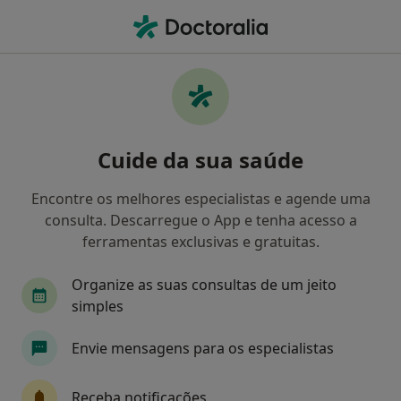
Men
Transtornos De Estresse • Almada, Lisboa
Filters
• 1
Mapa
Transtornos De Estresse, Almada
Cuide da sua saúde
Como classificamos os resultados
Encontre os melhores especialistas e agende uma
consulta. Descarregue o App e tenha acesso a
Qual é a especialização que procura?
ferramentas exclusivas e gratuitas.
Psicólogo
Psiquiatra
Dentista
Gineco
Organize as suas consultas de um jeito
simples
Envie mensagens para os especialistas
Receba notificações