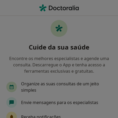
Men
Otorrinolaringologia • Almada, Lisboa
Filters
• 1
Mapa
Clínicas otorrinolaringologia em Almada
Cuide da sua saúde
Como classificamos os resultados
Encontre os melhores especialistas e agende uma
consulta. Descarregue o App e tenha acesso a
ferramentas exclusivas e gratuitas.
Organize as suas consultas de um jeito
simples
Envie mensagens para os especialistas
United Medical Clinic Lisbon (UMC Lisbon)
Receba notificações