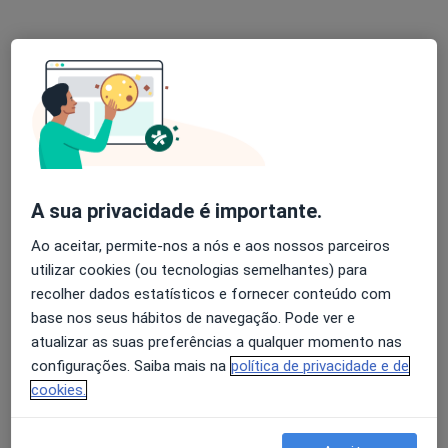
Nenhum profissional neste centro médico tem consultas disponíveis
Mostrar perfil
A sua privacidade é importante.
Ao aceitar, permite-nos a nós e aos nossos parceiros
utilizar cookies (ou tecnologias semelhantes) para
Pragal Médica-Clínica Médica
recolher dados estatísticos e fornecer conteúdo com
·
Mais
Otorrinolaringologista, Cardiologista, Dermatologista
base nos seus hábitos de navegação. Pode ver e
atualizar as suas preferências a qualquer momento nas
Praceta Felizardo Artur 10B, 2ºC, Almada
•
Mapa
configurações. Saiba mais na
política de privacidade e de
Pragal Médica-Clínica Médica
cookies.
Nenhum profissional neste centro médico tem consultas disponíveis
Mostrar perfil