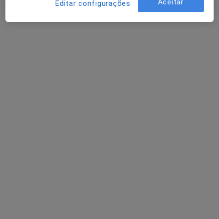
Aceitar
Editar configurações
Adest - Clínica Médica
·
Mais
Otorrinolaringologista, Alergologista, Cardiologista
Largo Luzia Maria Martins nº1, esc. 2, Lisboa
•
Mapa
Adest - Clínica Médica
Nenhum profissional neste centro médico tem consultas disponíveis
Mostrar perfil