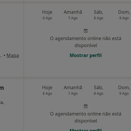
Hoje
Amanhã
Sáb,
Dom,
6 Ago
7 Ago
8 Ago
9 Ago
O agendamento online não está
disponível
. 62B, 1º A/B/C, Almada
•
Mapa
Mostrar perfil
em
Hoje
Amanhã
Sáb,
Dom,
6 Ago
7 Ago
8 Ago
9 Ago
ta,
O agendamento online não está
disponível
Mostrar perfil