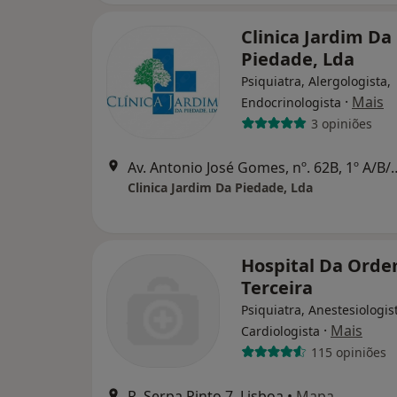
Clinica Jardim Da
Piedade, Lda
Psiquiatra, Alergologista,
·
Mais
Endocrinologista
3 opiniões
Av. Antonio José Gomes, nº
Clinica Jardim Da Piedade, Lda
Hospital Da Ord
Terceira
Psiquiatra, Anestesiologis
·
Mais
Cardiologista
115 opiniões
R. Serpa Pinto 7, Lisboa
•
Mapa