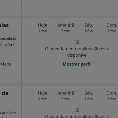
pias
Hoje
Amanhã
Sáb,
Dom,
6 Ago
7 Ago
8 Ago
9 Ago
pecialista
·
litação
O agendamento online não está
disponível
Mapa
Mostrar perfil
 de
Hoje
Amanhã
Sáb,
Dom,
6 Ago
7 Ago
8 Ago
9 Ago
m análises
O agendamento online não está