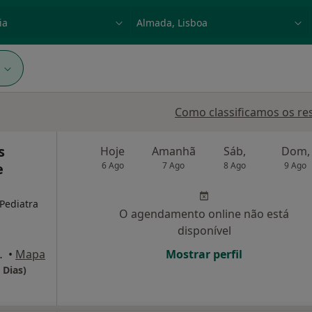
dade, doença ou nome
p. ex. Lisboa
1
Como classificamos os re
s
Hoje
Amanhã
Sáb,
Dom,
e
6 Ago
7 Ago
8 Ago
9 Ago
 Pediatra
O agendamento online não está
disponível
-CHIADO, Lisboa
•
Mapa
Mostrar perfil
 Dias)