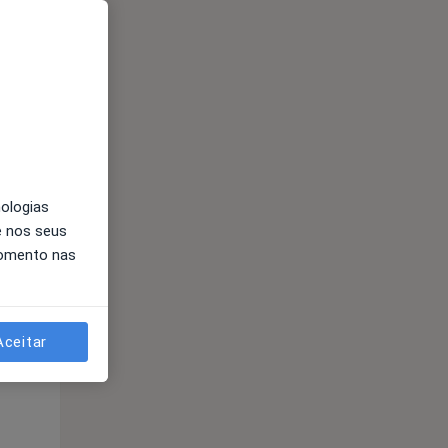
Segunda-feira
Ter,
Qua
10 Ago
11 Ago
12 Ago
nologias
e nos seus
momento nas
Segunda-feira
Ter,
Qua
10 Ago
11 Ago
12 Ago
Aceitar