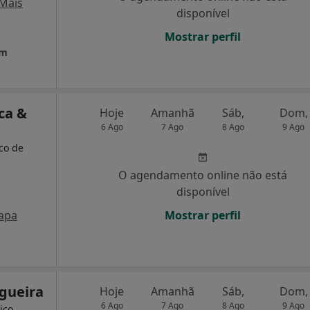
Mais
disponível
Mostrar perfil
em
ca &
Hoje
Amanhã
Sáb,
Dom,
6 Ago
7 Ago
8 Ago
9 Ago
ico de
O agendamento online não está
disponível
apa
Mostrar perfil
ogueira
Hoje
Amanhã
Sáb,
Dom,
6 Ago
7 Ago
8 Ago
9 Ago
ico,