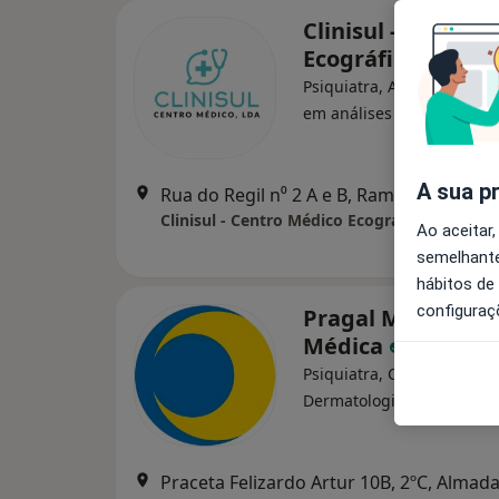
Clinisul - Centro 
Ecográfico Lda
Psiquiatra, Acupuntor, Esp
·
Mai
em análises clínicas
A sua p
Rua do Regil n⁰ 2 A e B, Ramalha ALMADA, Almada
Clinisul - Centro Médico Ecográfico Lda
Ao aceitar,
semelhante
hábitos de
configuraç
Pragal Médica-Clí
Médica
Psiquiatra, Cardiologista,
·
Mais
Dermatologista
Praceta Felizardo Artur 10B, 2ºC, Almad