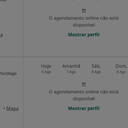
O agendamento online não está
disponível
a
Mostrar perfil
Hoje
Amanhã
Sáb,
Dom,
6 Ago
7 Ago
8 Ago
9 Ago
Psicólogo
O agendamento online não está
disponível
•
Mapa
Mostrar perfil