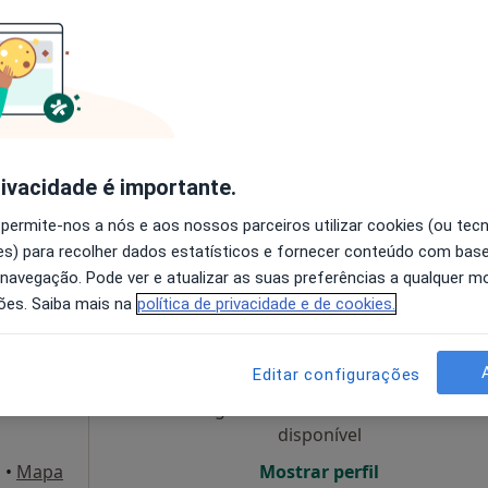
Médico
Hoje
Amanhã
Sáb,
Dom,
6 Ago
7 Ago
8 Ago
9 Ago
ecialista
s
O agendamento online não está
disponível
rivacidade é importante.
•
Mapa
Mostrar perfil
 permite-nos a nós e aos nossos parceiros utilizar cookies (ou tec
s) para recolher dados estatísticos e fornecer conteúdo com bas
 navegação. Pode ver e atualizar as suas preferências a qualquer 
ões. Saiba mais na
política de privacidade e de cookies.
nica
Hoje
Amanhã
Sáb,
Dom,
6 Ago
7 Ago
8 Ago
9 Ago
Editar configurações
O agendamento online não está
disponível
a
•
Mapa
Mostrar perfil