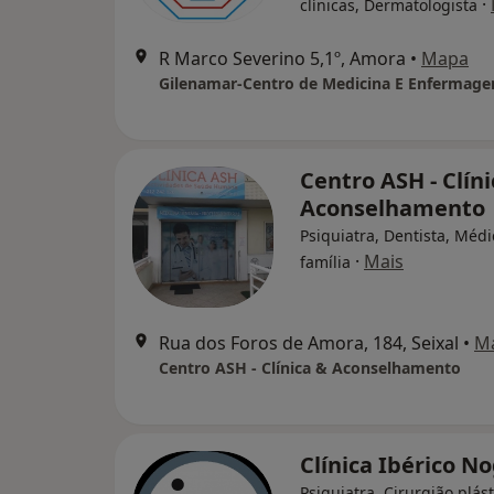
·
clínicas, Dermatologista
R Marco Severino 5,1º, Amora
•
Mapa
Gilenamar-Centro de Medicina E Enfermag
Centro ASH - Clíni
Aconselhamento
Psiquiatra, Dentista, Méd
·
Mais
família
Rua dos Foros de Amora, 184, Seixal
•
M
Centro ASH - Clínica & Aconselhamento
Clínica Ibérico N
Psiquiatra, Cirurgião plást