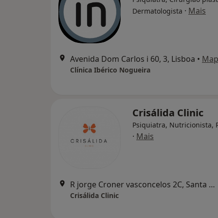
·
Mais
Dermatologista
Avenida Dom Carlos i 60, 3, Lisboa
•
Map
Clínica Ibérico Nogueira
Crisálida Clinic
Psiquiatra, Nutricionista, 
·
Mais
R jorge Croner vasconcelos 2C, Santa Marta do Pinhal, Corroios, Seixal
Crisálida Clinic