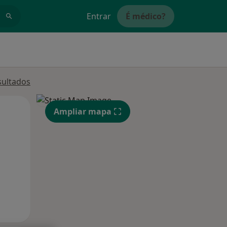
Entrar
É médico?
sultados
Segunda-feira
Ter,
Qua
Ampliar mapa
10 Ago
11 Ago
12 Ago