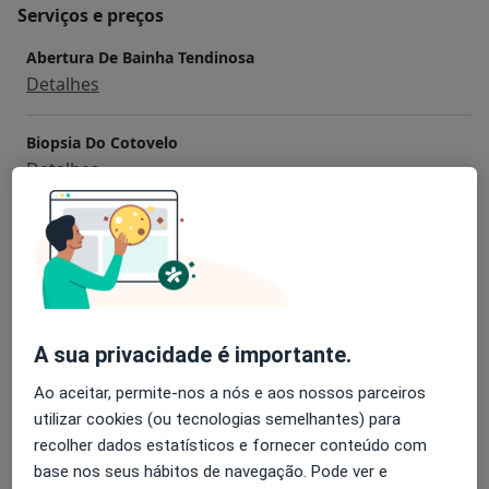
Serviços e preços
Abertura De Bainha Tendinosa
Detalhes
Biopsia Do Cotovelo
Detalhes
Artrotomia Do Punho
Detalhes
Artrotomia Do Tornozelo
Detalhes
A sua privacidade é importante.
Ao aceitar, permite-nos a nós e aos nossos parceiros
Biopsia (Ossea Ou Osteo-Periostal Ou Sinovial) Ao Nivel
Do Punho
utilizar cookies (ou tecnologias semelhantes) para
Detalhes
recolher dados estatísticos e fornecer conteúdo com
base nos seus hábitos de navegação. Pode ver e