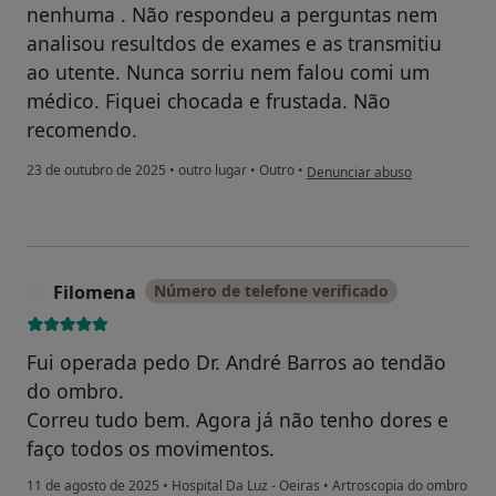
nenhuma . Não respondeu a perguntas nem
analisou resultdos de exames e as transmitiu
ao utente. Nunca sorriu nem falou comi um
médico. Fiquei chocada e frustada. Não
recomendo.
na opinião do utilizador Edite 
23 de outubro de 2025
•
outro lugar
•
Outro
•
Denunciar abuso
Filomena
Número de telefone verificado
F
Fui operada pedo Dr. André Barros ao tendão
do ombro.
Correu tudo bem. Agora já não tenho dores e
faço todos os movimentos.
11 de agosto de 2025
•
Hospital Da Luz - Oeiras
•
Artroscopia do ombro