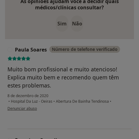
As opiniões ajudam você a decidir quais
médicos/clínicas consultar?
Sim
Não
Paula Soares
Número de telefone verificado
P
Muito bom profissional e muito atencioso!
Explica muito bem e recomendo quem têm
estes problemas.
8 de dezembro de 2020
•
Hospital Da Luz - Oeiras
•
Abertura De Bainha Tendinosa
•
na opinião do utilizador Paula Soares
Denunciar abuso