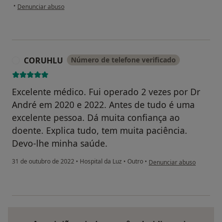
na opinião do utilizador Filomena
•
Denunciar abuso
CORUHLU
Número de telefone verificado
C
Excelente médico. Fui operado 2 vezes por Dr
André em 2020 e 2022. Antes de tudo é uma
excelente pessoa. Dá muita confiança ao
doente. Explica tudo, tem muita paciência.
Devo-lhe minha saúde.
na opinião do utilizador 
31 de outubro de 2022
•
Hospital da Luz
•
Outro
•
Denunciar abuso