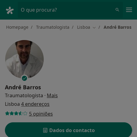
Men
O que procura?
Homepage
Traumatologista
Lisboa
André Barros
Mudar de cidade
André Barros
sobre as especializações
Traumatologista
·
Mais
Lisboa
4 endereços
5 opiniões
Dados do contacto