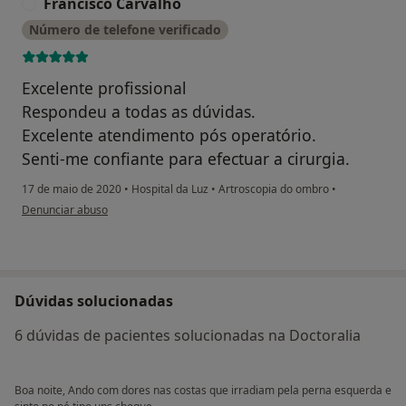
Francisco Carvalho
F
Número de telefone verificado
Excelente profissional
Respondeu a todas as dúvidas.
Excelente atendimento pós operatório.
Senti-me confiante para efectuar a cirurgia.
17 de maio de 2020
•
Hospital da Luz
•
Artroscopia do ombro
•
na opinião do utilizador Francisco Carvalho
Denunciar abuso
Dúvidas solucionadas
6 dúvidas de pacientes solucionadas na Doctoralia
Boa noite, Ando com dores nas costas que irradiam pela perna esquerda e