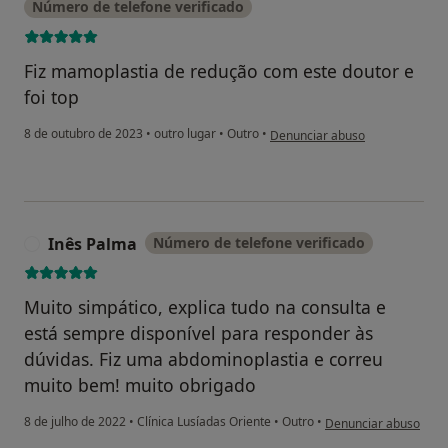
Número de telefone verificado
Fiz mamoplastia de redução com este doutor e
foi top
na opinião do utilizador Adrian
8 de outubro de 2023
•
outro lugar
•
Outro
•
Denunciar abuso
Inês Palma
Número de telefone verificado
I
Muito simpático, explica tudo na consulta e
está sempre disponível para responder às
dúvidas. Fiz uma abdominoplastia e correu
muito bem! muito obrigado
na opinião do utilizad
8 de julho de 2022
•
Clínica Lusíadas Oriente
•
Outro
•
Denunciar abuso