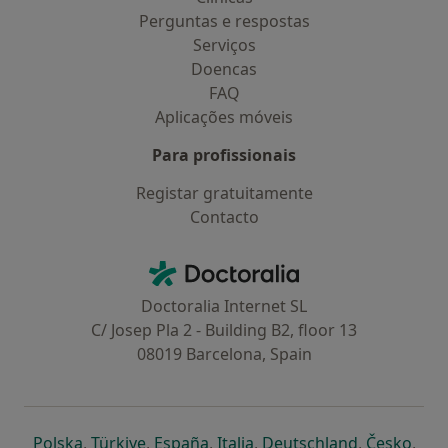
Perguntas e respostas
Serviços
Doencas
FAQ
Aplicações móveis
Para profissionais
Registar gratuitamente
Contacto
Contacto
Doctoralia - Homepage
Doctoralia Internet SL
C/ Josep Pla 2 - Building B2, floor 13
08019 Barcelona, Spain
abre num novo separador
abre num novo separador
abre num novo separador
abre num novo separado
abre num n
abre
Polska
,
Türkiye
,
España
,
Italia
,
Deutschland
,
Česko
,