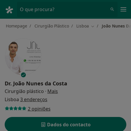
Men
O que procura?
Homepage
Cirurgião Plástico
Lisboa
João Nunes Da
Mudar de cidade
Dr.
João Nunes da Costa
sobre as especializações
Cirurgião plástico
·
Mais
Lisboa
3 endereços
2 opiniões
Dados do contacto