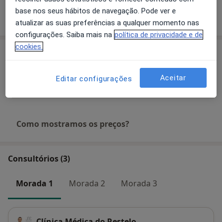
base nos seus hábitos de navegação. Pode ver e
Mostrar mais detalhes
sobre a experiência
atualizar as suas preferências a qualquer momento nas
configurações. Saiba mais na
política de privacidade e de
cookies.
Serviços e preços
Primeira consulta Cirurgia Plastica e Reconstrutiva
Aceitar
Editar configurações
Detalhes
Como mostramos os preços?
Consultórios (3)
Morada 1
Morada 2
Morada 3
Clínica Médica do Restelo