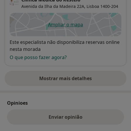
Avenida da Ilha da Madeira 22A,
Lisboa
1400-204
Ampliar o mapa
abre num novo separador
Disponibilidade
Este especialista não disponibiliza reservas online
nesta morada
O que posso fazer agora?
Mostrar mais detalhes
sobre o endereço
Opinioes
Enviar opinião