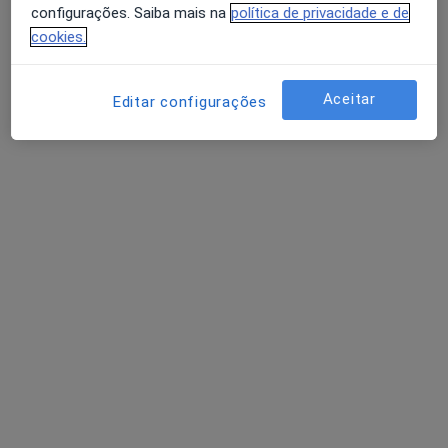
configurações. Saiba mais na
política de privacidade e de
cookies.
Nuno Trovisco
Osteopata, Terapeuta alternativo
Aceitar
121 opiniões
Editar configurações
Av. 25 de Abril nº 5 Loja C e D, Linda A Velha
•
Mapa
Sarmedic
Esse especialista não oferece agendamento online para esse endereço.
Solicite um atendimento