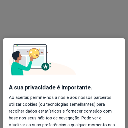
Dra. Rita de Pádua Antunes
Psicólogo
29 opiniões
Rua João Chagas 10a, Lisboa
•
Mapa
Inês Sampaio Figueiredo - Clínica, Lda
Primeira consulta Psicologia
desde 50 €
Esse especialista não oferece agendamento online para esse endereço.
Solicite um atendimento
A sua privacidade é importante.
Ao aceitar, permite-nos a nós e aos nossos parceiros
utilizar cookies (ou tecnologias semelhantes) para
recolher dados estatísticos e fornecer conteúdo com
base nos seus hábitos de navegação. Pode ver e
atualizar as suas preferências a qualquer momento nas