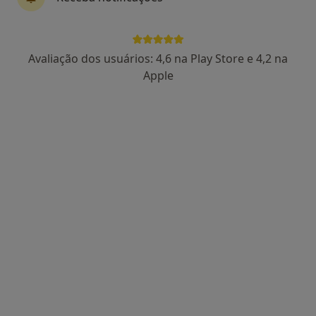
Avaliação dos usuários: 4,6 na Play Store e 4,2 na
Dra. Catarina Lucas
Apple
Psicólogo
86 opiniões
Rua Manuel da Silva Leal, nº 7A, Lisboa
•
Mapa
Centro Catarina Lucas
Primeira consulta Psicologia
desde 60 €
Esse especialista não oferece agendamento online para esse endereço.
Solicite um atendimento