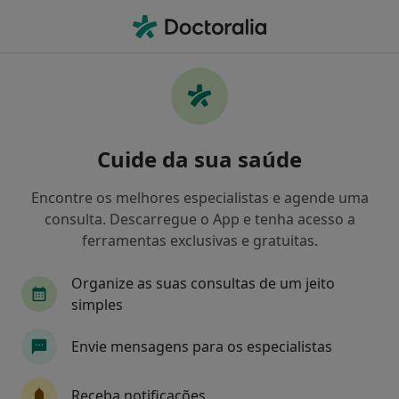
Men
Generali • Amadora, Lisboa
Filters
• 1
Mapa
Médicos recomendados de Generali em
Cuide da sua saúde
Amadora
Como classificamos os resultados
Encontre os melhores especialistas e agende uma
consulta. Descarregue o App e tenha acesso a
ferramentas exclusivas e gratuitas.
Qual é a especialização que procura?
Organize as suas consultas de um jeito
Dentista
simples
Envie mensagens para os especialistas
Receba notificações