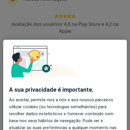
Dr. Rodrigo Neves
Clínico geral
Avaliação dos usuários: 4,6 na Play Store e 4,2 na
16 opiniões
Apple
Av. São João de Deus, Portimão
•
Mapa
Consulta Externa (Portimão)
Esse especialista não oferece agendamento online para esse endereço.
Solicite um atendimento
A sua privacidade é importante.
Ao aceitar, permite-nos a nós e aos nossos parceiros
utilizar cookies (ou tecnologias semelhantes) para
recolher dados estatísticos e fornecer conteúdo com
base nos seus hábitos de navegação. Pode ver e
atualizar as suas preferências a qualquer momento nas