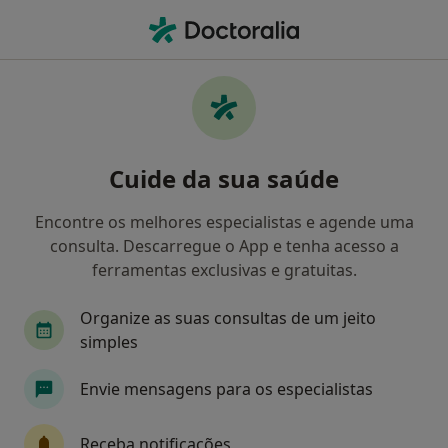
Men
Generali • Portimão, Faro
Filters
• 1
Mapa
Médicos recomendados de Generali em
Cuide da sua saúde
Portimão
Como classificamos os resultados
Encontre os melhores especialistas e agende uma
consulta. Descarregue o App e tenha acesso a
ferramentas exclusivas e gratuitas.
Qual é a especialização que procura?
Organize as suas consultas de um jeito
simples
Envie mensagens para os especialistas
Receba notificações