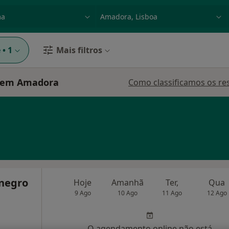
dade, doença ou nome
p. ex. Lisboa
e
•
1
Mais filtros
 em Amadora
Como classificamos os re
negro
Hoje
Amanhã
Ter,
Qua
9 Ago
10 Ago
11 Ago
12 Ago
O agendamento online não está