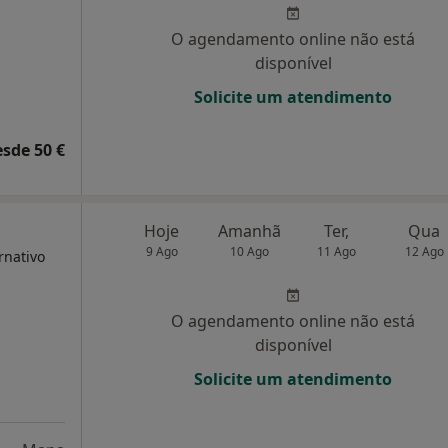
O agendamento online não está
disponível
Solicite um atendimento
esde 50 €
Hoje
Amanhã
Ter,
Qua
9 Ago
10 Ago
11 Ago
12 Ago
rnativo
O agendamento online não está
disponível
Solicite um atendimento