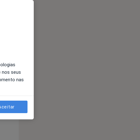
nologias
Qui,
Sex,
Sáb,
e nos seus
13 Ago
14 Ago
15 Ago
momento nas
Aceitar