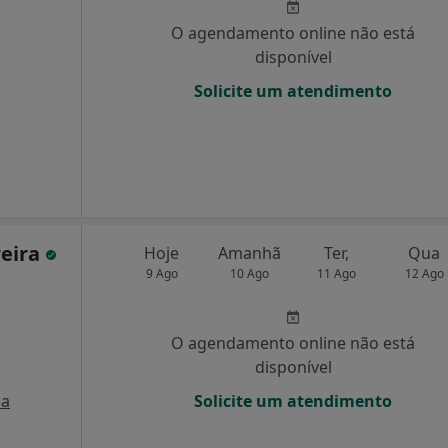
O agendamento online não está
disponível
Solicite um atendimento
reira
Hoje
Amanhã
Ter,
Qua
9 Ago
10 Ago
11 Ago
12 Ago
O agendamento online não está
disponível
a
Solicite um atendimento