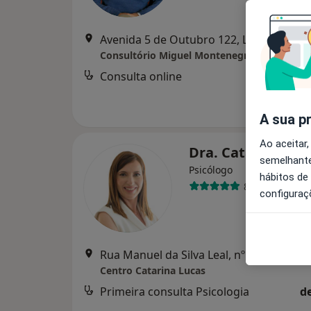
Avenida 5 de Outubro 122, Lisboa
•
Map
Consultório Miguel Montenegro
Consulta online
A sua p
Ao aceitar,
Dra. Catarina Lu
semelhante
Psicólogo
hábitos de
86 opiniões
configuraç
Rua Manuel da Silva Leal, nº 7A, Lisboa
•
Centro Catarina Lucas
Primeira consulta Psicologia
d