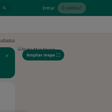
Entrar
É médico?
sultados
Ampliar mapa
Qui,
Sex,
Sáb,
13 Ago
14 Ago
15 Ago