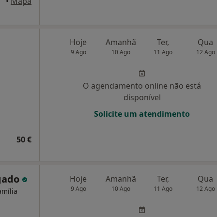
rião
•
Mapa
Hoje
Amanhã
Ter,
Qua
9 Ago
10 Ago
11 Ago
12 Ago
O agendamento online não está
disponível
Solicite um atendimento
50 €
lgado
Hoje
Amanhã
Ter,
Qua
9 Ago
10 Ago
11 Ago
12 Ago
amília