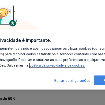
disponível
a
Solicite um atendimento
65 €
rivacidade é importante.
 permite-nos a nós e aos nossos parceiros utilizar cookies (ou tec
cas
Hoje
Amanhã
Ter,
Qua
s) para recolher dados estatísticos e fornecer conteúdo com bas
9 Ago
10 Ago
11 Ago
12 Ago
 navegação. Pode ver e atualizar as suas preferências a qualquer 
ões. Saiba mais na
política de privacidade e de cookies.
O agendamento online não está
disponível
Editar configurações
Mapa
Solicite um atendimento
esde 60 €