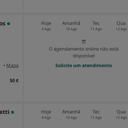
tos
Hoje
Amanhã
Ter,
Qua
9 Ago
10 Ago
11 Ago
12 Ago
O agendamento online não está
disponível
 Lisboa
•
Mapa
Solicite um atendimento
50 €
etti
Hoje
Amanhã
Ter,
Qua
9 Ago
10 Ago
11 Ago
12 Ago