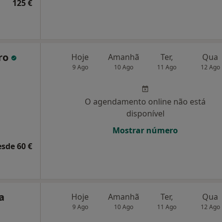
125 €
iro
Hoje
Amanhã
Ter,
Qua
9 Ago
10 Ago
11 Ago
12 Ago
O agendamento online não está
disponível
Mostrar número
esde 60 €
a
Hoje
Amanhã
Ter,
Qua
9 Ago
10 Ago
11 Ago
12 Ago