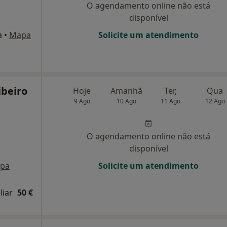
O agendamento online não está
disponível
a
•
Mapa
Solicite um atendimento
ibeiro
Hoje
Amanhã
Ter,
Qua
9 Ago
10 Ago
11 Ago
12 Ago
O agendamento online não está
disponível
pa
Solicite um atendimento
liar
50 €