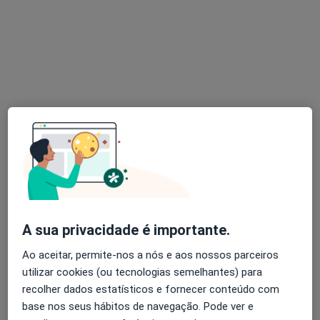
Psicólogo
27 opiniões
Avenida Miguel Bombarda, Lisboa
•
Mapa
Consultório privado
Primeira consulta Psicologia
125 €
Esse especialista não oferece agendamento online para esse endereço.
Solicite um atendimento
A sua privacidade é importante.
Ao aceitar, permite-nos a nós e aos nossos parceiros
utilizar cookies (ou tecnologias semelhantes) para
recolher dados estatísticos e fornecer conteúdo com
base nos seus hábitos de navegação. Pode ver e
Dra. Sofia Monteiro