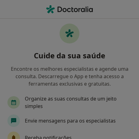
Men
Aig • Amadora, Lisboa
Filters
• 1
Mapa
Médicos recomendados de AIG em Amadora
Cuide da sua saúde
Como classificamos os resultados
Encontre os melhores especialistas e agende uma
consulta. Descarregue o App e tenha acesso a
Qual é a especialização que procura?
ferramentas exclusivas e gratuitas.
Organize as suas consultas de um jeito
simples
Envie mensagens para os especialistas
Receba notificações