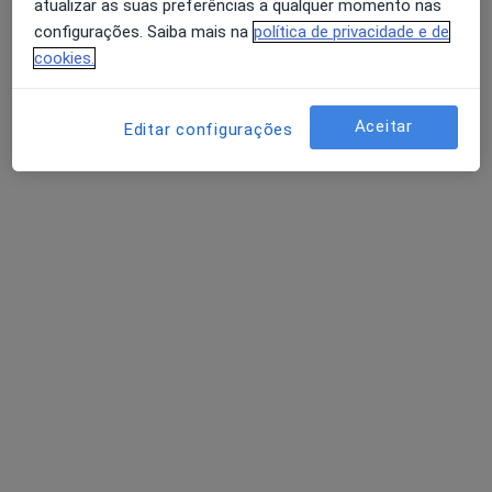
atualizar as suas preferências a qualquer momento nas
Psicólogo
configurações. Saiba mais na
política de privacidade e de
27 opiniões
cookies.
Av. Elias Garcia 81, Lisboa
•
Mapa
Primeira consulta Psicologia
desde 60 €
Aceitar
Editar configurações
Esse especialista não oferece agendamento online para esse endereço.
Solicite um atendimento
Dra. Rita de Pádua Antunes
Psicólogo