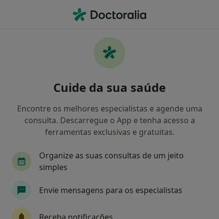
Men
Retorno De Consultas Oftalmologia • Cascais, Lisboa
Filters
• 1
Mapa
Retorno de consultas Oftalmologia, Cascais
Cuide da sua saúde
Como classificamos os resultados
Encontre os melhores especialistas e agende uma
consulta. Descarregue o App e tenha acesso a
Qual é a especialização que procura?
ferramentas exclusivas e gratuitas.
Oftalmologista
Acupuntor
Alergologista
Organize as suas consultas de um jeito
simples
Envie mensagens para os especialistas
Receba notificações