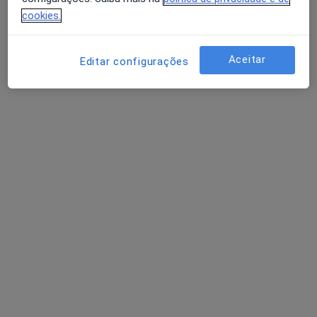
cookies.
Dra. Maria João Veludo
Aceitar
Editar configurações
Oftalmologista
R. Fernão Lopes 60, Cascais
•
Mapa
Clínica Cuf Cascais
Retorno de consultas Oftalmologia
Preço não disponível
Esse especialista não oferece agendamento online para esse endereço.
Solicite um atendimento