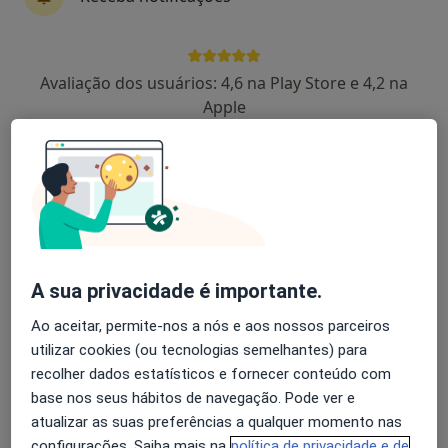
Dra. Maria de Lurdes Varino
Avaliação dos usuários: 4,6 na Play Store e 4,2 na
Oftalmologista
Apple
2 opiniões
Avenida de Copacabana, 21 B (Loja 2), Oeiras
•
Mapa
Fórum Visão -Serviços de Óptica E Oftalmologia Lda
Retorno de consultas Oftalmologia
50 €
Esse especialista não oferece agendamento online para esse endereço.
A sua privacidade é importante.
Solicite um atendimento
Ao aceitar, permite-nos a nós e aos nossos parceiros
utilizar cookies (ou tecnologias semelhantes) para
recolher dados estatísticos e fornecer conteúdo com
base nos seus hábitos de navegação. Pode ver e
atualizar as suas preferências a qualquer momento nas
configurações. Saiba mais na
política de privacidade e de