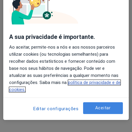
Abel Campos Mesquita
Avaliação dos usuários: 4,6 na Play Store e 4,2 na
Cirurgião plástico
Apple
Porto
A sua privacidade é importante.
Ao aceitar, permite-nos a nós e aos nossos parceiros
Adelino Dias Arêde
utilizar cookies (ou tecnologias semelhantes) para
recolher dados estatísticos e fornecer conteúdo com
Oftalmologista
base nos seus hábitos de navegação. Pode ver e
Viseu
atualizar as suas preferências a qualquer momento nas
configurações. Saiba mais na
política de privacidade e de
Adília J Silva Gomes
cookies.
Oftalmologista
Estarreja
Aceitar
Editar configurações
Agostinho Abreu Ladeira