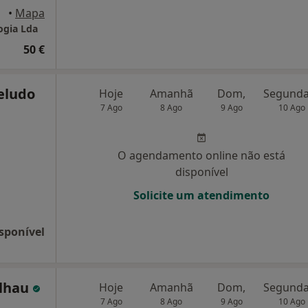
•
Mapa
ogia Lda
50 €
eludo
Hoje
Amanhã
Dom,
7 Ago
8 Ago
9 Ago
10 Ago
O agendamento online não está
disponível
Solicite um atendimento
sponível
alhau
Hoje
Amanhã
Dom,
7 Ago
8 Ago
9 Ago
10 Ago