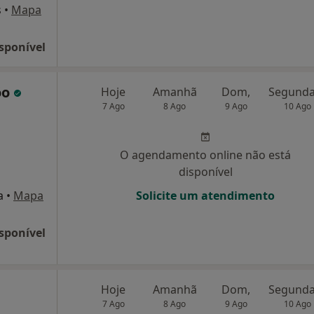
s
•
Mapa
sponível
óo
Hoje
Amanhã
Dom,
7 Ago
8 Ago
9 Ago
10 Ago
O agendamento online não está
disponível
a
•
Mapa
Solicite um atendimento
sponível
Hoje
Amanhã
Dom,
7 Ago
8 Ago
9 Ago
10 Ago