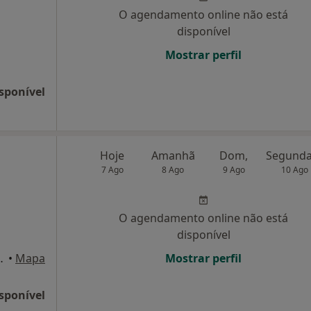
O agendamento online não está
disponível
Mostrar perfil
sponível
Hoje
Amanhã
Dom,
7 Ago
8 Ago
9 Ago
10 Ago
O agendamento online não está
disponível
que Cidadela), Cascais
•
Mapa
Mostrar perfil
sponível