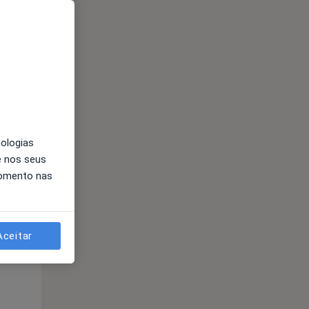
nologias
e nos seus
Segunda-feira
Ter,
Qua
Qui,
momento nas
11 Ago
12 Ago
13 Ago
Aceitar