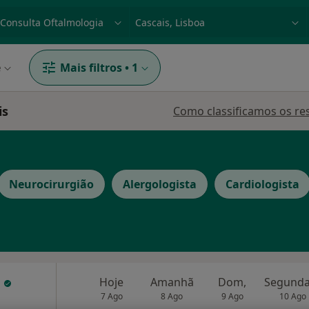
dade, doença ou nome
p. ex. Lisboa
e
Mais filtros
•
1
is
Como classificamos os re
Neurocirurgião
Alergologista
Cardiologista
a
Hoje
Amanhã
Dom,
7 Ago
8 Ago
9 Ago
10 Ago