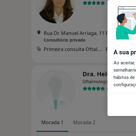
4 opiniões
Rua Dr. Manuel Arriaga, 11 R/C, Algés
•
M
Consultório privado
Primeira consulta Oftalmologia
Preço não di
A sua p
Ao aceitar,
semelhante
Dra. Helena Vale
hábitos de
Oftalmologista
configuraç
4 opiniões
Morada 1
Morada 2