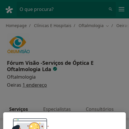
Men
O que procura?
Homepage
Clínicas E Hospitais
Oftalmologia
Oeiras
Mudar de c
Fórum Visão -Serviços de Óptica E
Oftalmologia Lda
Oftalmologia
Oeiras
1 endereço
Serviços
Especialistas
Consultórios
Serviços