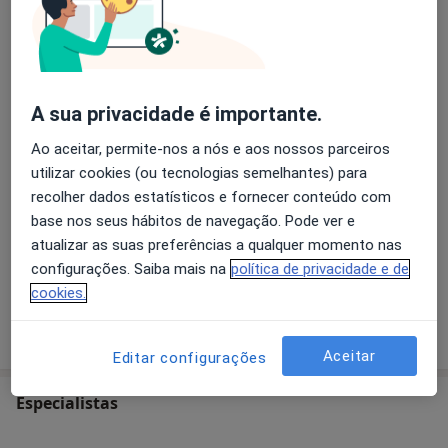
Primeira consulta Oftalmologia
A sua privacidade é importante.
Retorno de consultas Oftalmologia
Ao aceitar, permite-nos a nós e aos nossos parceiros
utilizar cookies (ou tecnologias semelhantes) para
Ecografía Ocular
recolher dados estatísticos e fornecer conteúdo com
base nos seus hábitos de navegação. Pode ver e
atualizar as suas preferências a qualquer momento nas
Retinografia
configurações. Saiba mais na
política de privacidade e de
cookies.
Como mostramos os preços?
Aceitar
Editar configurações
Especialistas