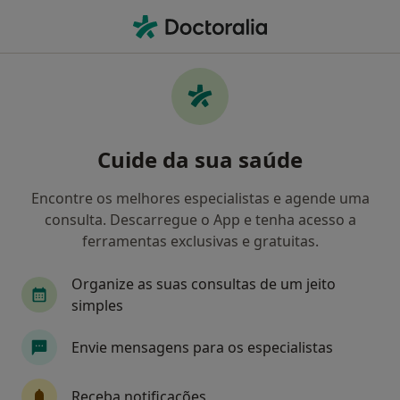
Men
Destartarização • Guimarães, Braga
Filters
• 1
Mapa
Destartarização, Guimarães
Cuide da sua saúde
Como classificamos os resultados
Encontre os melhores especialistas e agende uma
consulta. Descarregue o App e tenha acesso a
Qual é a especialização que procura?
ferramentas exclusivas e gratuitas.
Dentista
Organize as suas consultas de um jeito
simples
Envie mensagens para os especialistas
Receba notificações