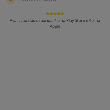
Dr. Abílio Pinha de Almeida
Avaliação dos usuários: 4,6 na Play Store e 4,2 na
Dentista
Apple
5 opiniões
Avenida da Liberdade 642 3º Andar Sala 4, Braga
•
Mapa
Medibracara Centro Médico Lda
Destartarização
Preço não disponível
Esse especialista não oferece agendamento online para esse endereço.
Solicite um atendimento