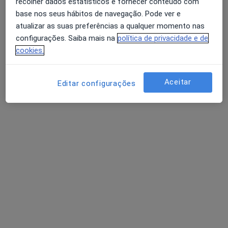
recolher dados estatísticos e fornecer conteúdo com
Dra. Eduarda Faria, Clínica Médica
base nos seus hábitos de navegação. Pode ver e
Dentária
atualizar as suas preferências a qualquer momento nas
Dentista
configurações. Saiba mais na
política de privacidade e de
Av. Dr. António Palha, 87/89, Braga
•
Mapa
cookies.
Clínica Médica Dentária Dra. Eduarda Faria
Destartarização
45 €
Aceitar
Editar configurações
Esse especialista não oferece agendamento online para esse endereço.
Solicite um atendimento