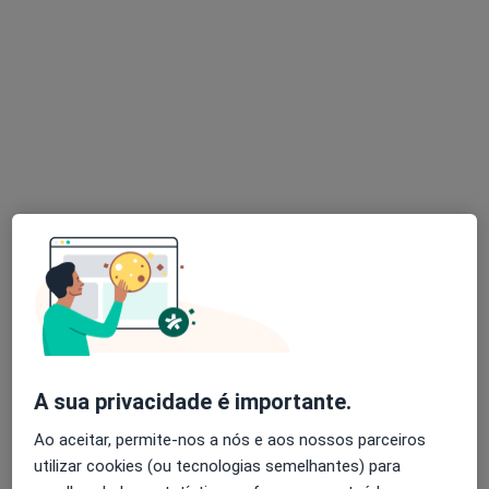
Dr. Pedro Costa
Dentista
Rua Humberto Delgado nº44, Tadim, Tadim
•
Mapa
Clinica Médico-Dentária de Tadim- Cemeor
Destartarização
Preço não disponível
Esse especialista não oferece agendamento online para esse endereço.
Solicite um atendimento
A sua privacidade é importante.
Ao aceitar, permite-nos a nós e aos nossos parceiros
utilizar cookies (ou tecnologias semelhantes) para