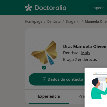
especiali
Homepage
Dentista
Braga
Manuela Oliv
Mudar de cidade
Dra.
Manuela Olivei
sobre as 
Dentista
·
Mais
Braga
2 endereços
Dados do contacto
Experiência
Preços