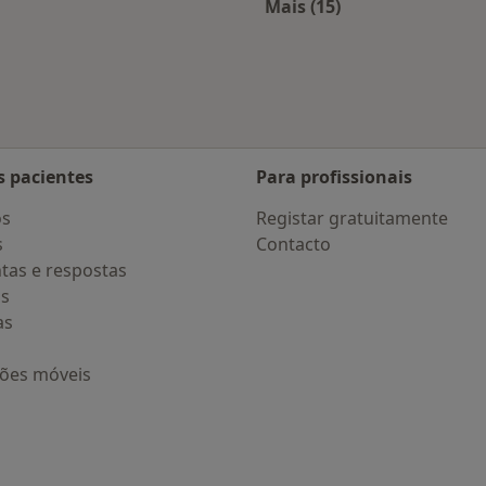
Mais (15)
s Braga
Mais na categoria: D
s pacientes
Para profissionais
os
Registar gratuitamente
s
Contacto
tas e respostas
os
as
ções móveis