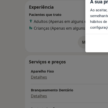
A sua p
Experiência
Ao aceitar,
Pacientes que trato
semelhante
Adultos (Apenas em alguns endereços)
hábitos de
configuraç
Crianças (Apenas em alguns endereços)
Mostrar mais
so
Serviços e preços
Aparelho Fixo
Detalhes
Branqueamento Dentário
Detalhes