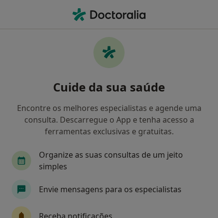
Men
Médico Estético • Guimarães, Braga
Filters
Mapa
Médicos estéticos em Guimarães
Cuide da sua saúde
Como classificamos os resultados
Encontre os melhores especialistas e agende uma
consulta. Descarregue o App e tenha acesso a
ferramentas exclusivas e gratuitas.
Organize as suas consultas de um jeito
simples
Envie mensagens para os especialistas
Dra. María Calle Vellés
Médico estético
Receba notificações