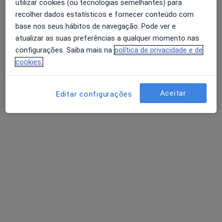
Praça Conde de Agrolongo 183, Braga
•
Mapa
utilizar cookies (ou tecnologias semelhantes) para
recolher dados estatísticos e fornecer conteúdo com
Consulta de Seguimento
Serviço gratuito
base nos seus hábitos de navegação. Pode ver e
Esse especialista não oferece agendamento online para esse endereço.
atualizar as suas preferências a qualquer momento nas
configurações. Saiba mais na
política de privacidade e de
Solicite um atendimento
cookies.
Aceitar
Editar configurações
IDC.Clinic
Médico estético, Dentista
Rua Cónego Luciano Afonso dos Santos, n°41, Braga
•
Mapa
IDC.Clinic