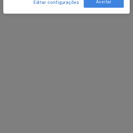
Solicite um atendimento
Aceitar
Editar configurações
Luís Gonzaga Pereira
Ginecologista
2 opiniões
Av. da Liberdade, 424 - 5º - Sala 3 - Edf. Granjinhos, Braga
•
Mapa
Consultório privado
Esse especialista não oferece agendamento online para esse endereço.
Solicite um atendimento