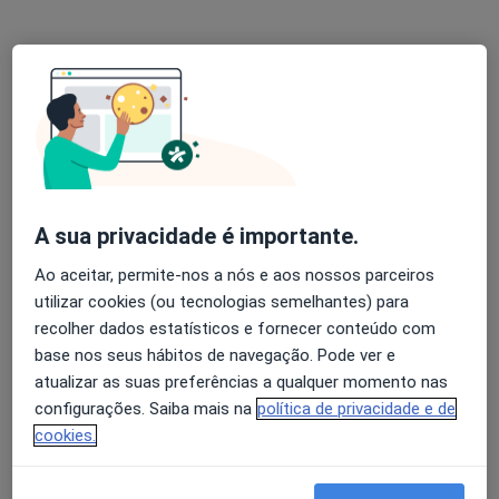
Solicite um atendimento
A sua privacidade é importante.
Ao aceitar, permite-nos a nós e aos nossos parceiros
Dra. Maria Jose Pires
utilizar cookies (ou tecnologias semelhantes) para
Ginecologista
recolher dados estatísticos e fornecer conteúdo com
2 opiniões
base nos seus hábitos de navegação. Pode ver e
atualizar as suas preferências a qualquer momento nas
R Dr Carlos Saraiva 230, Guimarães
•
Mapa
configurações. Saiba mais na
política de privacidade e de
Consultório privado
cookies.
Esse especialista não oferece agendamento online para esse endereço.