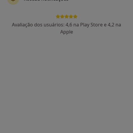
Rua da Igreja 61, Braga
•
Mapa
Trofa Saúde Braga Sul
Biopsia De Endometrio Colo Do Utero
Serviço gratuito
Avaliação dos usuários: 4,6 na Play Store e 4,2 na
Esse especialista não oferece agendamento online para esse endereço.
Apple
Solicite um atendimento
Dra. Guisella De Latorre
Ginecologista
Rua do Raio nº 165, Braga
•
Mapa