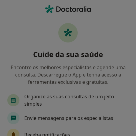
Men
Ginecologista • Guimarães, Braga
Filters
Mapa
Ginecologistas em Guimarães
Cuide da sua saúde
Como classificamos os resultados
Encontre os melhores especialistas e agende uma
consulta. Descarregue o App e tenha acesso a
ferramentas exclusivas e gratuitas.
Organize as suas consultas de um jeito
simples
Envie mensagens para os especialistas
Dra. Maria José Monteiro
Ginecologista
Receba notificações