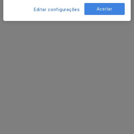
Consulta domiciliar Nutrição
Serviço gratuito
Aceitar
Editar configurações
Esse especialista não oferece agendamento online para esse endereço.
Solicite um atendimento
Dra. Patrícia Costa
Nutricionista
Rua José Narciso Martins da Costa, 744, Santo Tirso
•
Mapa
Centro de Nutrição Bem me Quero
Esse especialista não oferece agendamento online para esse endereço.