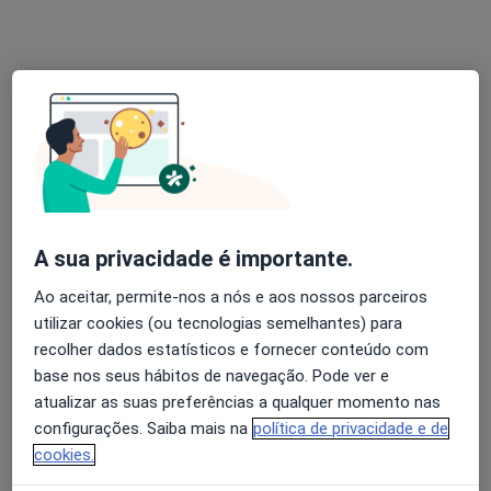
Rua Antero Henriques da silva 713,
•
Mapa
Mais Natural - Emagrecimento, nutrição e tratamentos corporais
Consulta online
desde 50 €
Esse especialista não oferece agendamento online para esse endereço.
Solicite um atendimento
A sua privacidade é importante.
Ao aceitar, permite-nos a nós e aos nossos parceiros
utilizar cookies (ou tecnologias semelhantes) para
recolher dados estatísticos e fornecer conteúdo com
base nos seus hábitos de navegação. Pode ver e
Dra. Eduarda Matos
atualizar as suas preferências a qualquer momento nas
Nutricionista
configurações. Saiba mais na
política de privacidade e de
cookies.
-, Braga
•
Mapa