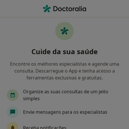
Men
Nutricionista • Guimarães, Braga
Filters
Mapa
Nutricionistas em Guimarães
Cuide da sua saúde
Como classificamos os resultados
Encontre os melhores especialistas e agende uma
consulta. Descarregue o App e tenha acesso a
ferramentas exclusivas e gratuitas.
Organize as suas consultas de um jeito
simples
Envie mensagens para os especialistas
Dr. Rui Jorge Dias
Nutricionista
Receba notificações