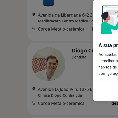
Avenida da Liberdade 
Medibracara Centro Médico Lda
Coroa Metalo-cerâmica
Preço não di
A sua p
Diogo Cunha
Ao aceitar,
Dentista
semelhante
hábitos de
configuraç
Avenida D. João IV n. 1
Clínica Diogo Cunha Lda
Coroa Metalo-cerâmica
des