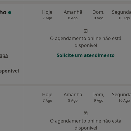
nho
Hoje
Amanhã
Dom,
7 Ago
8 Ago
9 Ago
10 Ago
O agendamento online não está
disponível
apa
Solicite um atendimento
sponível
Hoje
Amanhã
Dom,
7 Ago
8 Ago
9 Ago
10 Ago
O agendamento online não está
disponível