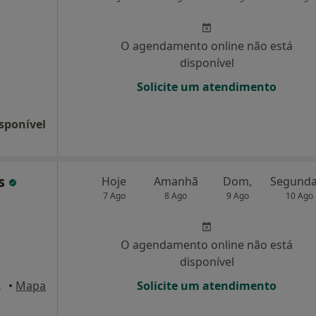
O agendamento online não está
disponível
Solicite um atendimento
sponível
es
Hoje
Amanhã
Dom,
7 Ago
8 Ago
9 Ago
10 Ago
O agendamento online não está
disponível
1, Braga
•
Mapa
Solicite um atendimento