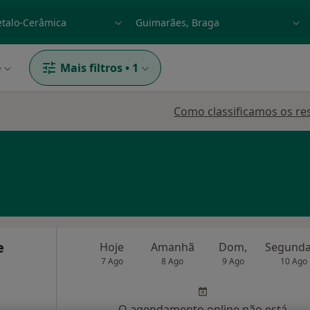
dade, doença ou nome
p. ex. Lisboa
e
Mais filtros
•
1
Como classificamos os re
e
Hoje
Amanhã
Dom,
7 Ago
8 Ago
9 Ago
10 Ago
O agendamento online não está