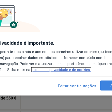
disponível
642 3º Andar Sala 4, Braga
•
Mapa
Solicite um atendimento
sponível
rivacidade é importante.
Hoje
Amanhã
Dom,
 permite-nos a nós e aos nossos parceiros utilizar cookies (ou tec
7 Ago
8 Ago
9 Ago
10 Ago
s) para recolher dados estatísticos e fornecer conteúdo com bas
 navegação. Pode ver e atualizar as suas preferências a qualquer 
ões. Saiba mais na
política de privacidade e de cookies.
O agendamento online não está
disponível
076 Bloco E 5 Andar Esquerdo, Guimarães
•
Mapa
Solicite um atendimento
Editar configurações
de 550 €