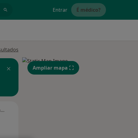
Entrar
É médico?
sultados
Ampliar mapa
Segunda-feira
Ter,
Qua
Qui,
11 Ago
12 Ago
13 Ago