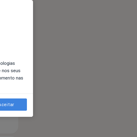
Segunda-feira
Ter,
Qua
Qui,
nologias
11 Ago
12 Ago
13 Ago
e nos seus
momento nas
Aceitar