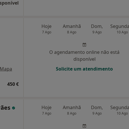
sponível
Hoje
Amanhã
Dom,
7 Ago
8 Ago
9 Ago
10 Ago
O agendamento online não está
disponível
Mapa
Solicite um atendimento
450 €
rães
Hoje
Amanhã
Dom,
7 Ago
8 Ago
9 Ago
10 Ago