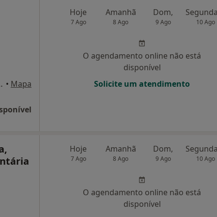
Hoje
Amanhã
Dom,
7 Ago
8 Ago
9 Ago
10 Ago
O agendamento online não está
disponível
nº44, Tadim, Tadim
•
Mapa
Solicite um atendimento
sponível
a,
Hoje
Amanhã
Dom,
ntária
7 Ago
8 Ago
9 Ago
10 Ago
O agendamento online não está
disponível