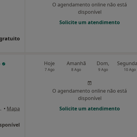
O agendamento online não está
disponível
Solicite um atendimento
 gratuito
o
Hoje
Amanhã
Dom,
7 Ago
8 Ago
9 Ago
10 Ago
O agendamento online não está
disponível
scotelos, Guimarães
•
Mapa
Solicite um atendimento
sponível