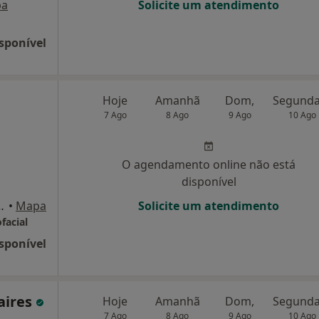
pa
Solicite um atendimento
sponível
Hoje
Amanhã
Dom,
7 Ago
8 Ago
9 Ago
10 Ago
O agendamento online não está
disponível
-C-r/c-E), Guimarães
•
Mapa
Solicite um atendimento
facial
sponível
Caires
Hoje
Amanhã
Dom,
7 Ago
8 Ago
9 Ago
10 Ago