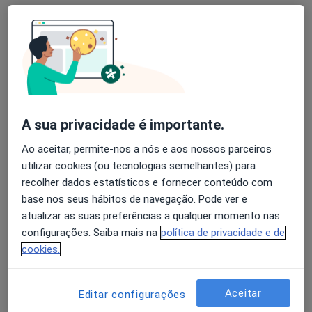
Instituto Cardiovascular de Braga
Esse especialista não oferece agendamento online para esse endereço.
Solicite um atendimento
A sua privacidade é importante.
Ao aceitar, permite-nos a nós e aos nossos parceiros
utilizar cookies (ou tecnologias semelhantes) para
recolher dados estatísticos e fornecer conteúdo com
base nos seus hábitos de navegação. Pode ver e
Dr. Nuno B Martins Pacheco
atualizar as suas preferências a qualquer momento nas
Cardiologista
configurações. Saiba mais na
política de privacidade e de
cookies.
Rua Marcelino Sá Pires 550 (5.º Andar) , Braga
•
Mapa
Consultório privado
Esse especialista não oferece agendamento online para esse endereço.
Aceitar
Editar configurações