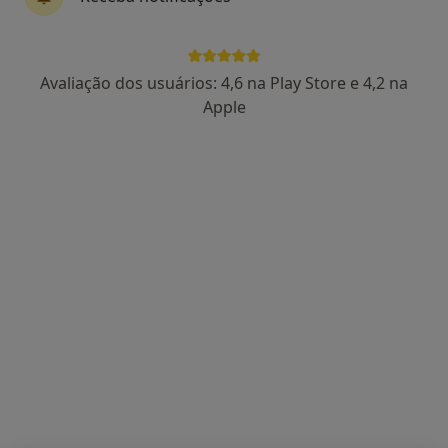
Venerável Ordem Terceira de S. Francisco (Rua Padre Gaspar Roriz), Guimarães
•
Mapa
Consultório privado
Consulta domiciliar Cardiologia
desde 130 €
Avaliação dos usuários: 4,6 na Play Store e 4,2 na
Esse especialista não oferece agendamento online para esse endereço.
Apple
Solicite um atendimento
Dr. Francisco Fernandes
Cardiologista
Rua José António Cruz, 235 - 2º C, Braga
•
Mapa