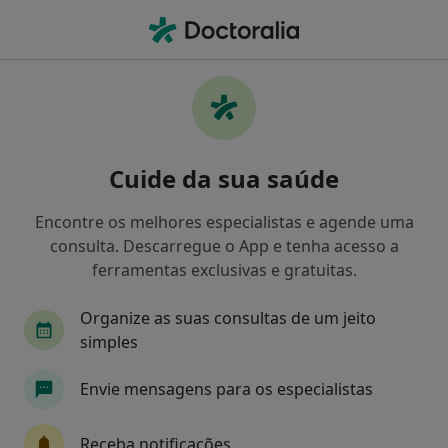
Men
Cardiologista • Guimarães, Braga
Filters
Mapa
Cardiologistas em Guimarães
Cuide da sua saúde
Como classificamos os resultados
Encontre os melhores especialistas e agende uma
consulta. Descarregue o App e tenha acesso a
ferramentas exclusivas e gratuitas.
Organize as suas consultas de um jeito
simples
Envie mensagens para os especialistas
Dr. João António de Almeida
Cardiologista
Receba notificações