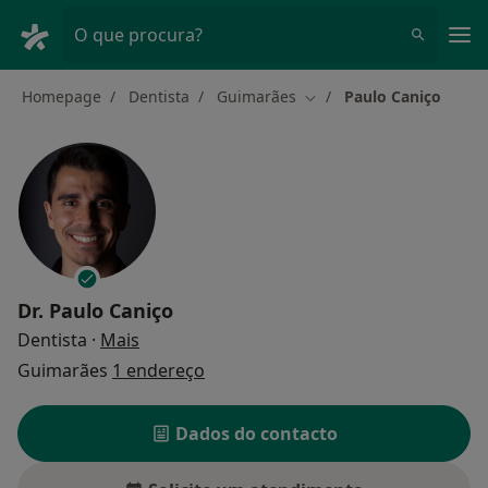
Men
O que procura?
Homepage
Dentista
Guimarães
Paulo Caniço
Mudar de cidade
Dr.
Paulo Caniço
sobre as especializações
Dentista
·
Mais
Guimarães
1 endereço
Dados do contacto