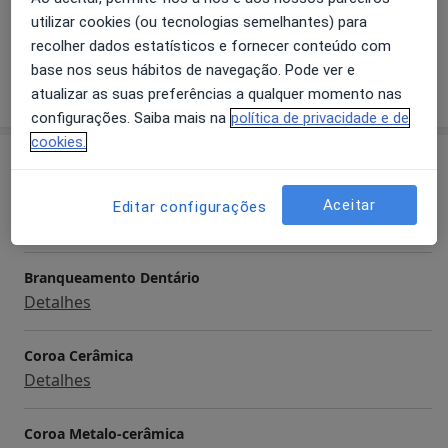
a11y_sr_more_diseases
Dente Não-Erupcionado
+25
utilizar cookies (ou tecnologias semelhantes) para
recolher dados estatísticos e fornecer conteúdo com
base nos seus hábitos de navegação. Pode ver e
Mostrar mais detalhes
sobre a experiência
atualizar as suas preferências a qualquer momento nas
configurações. Saiba mais na
política de privacidade e de
cookies.
Serviços e preços
Aparelho Fixo
Aceitar
Editar configurações
Detalhes
Branqueamento Dentário
Detalhes
Coroa Cerâmica
Detalhes
Coroa Metalo-cerâmica