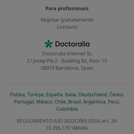
Para profissionais
Registar gratuitamente
Contacto
Contacto
Doctoralia - Homepage
Doctoralia Internet SL
C/ Josep Pla 2 - Building B2, floor 13
08019 Barcelona, Spain
abre num novo separador
abre num novo separador
abre num novo separador
abre num novo separado
abre num n
abre
Polska
,
Türkiye
,
España
,
Italia
,
Deutschland
,
Česko
,
abre num novo separador
abre num novo separador
abre num novo separador
abre num novo separa
abre num no
abre n
Portugal
,
México
,
Chile
,
Brasil
,
Argentina
,
Perú
,
abre num novo separad
Colombia
REGULAMENTO (UE) 2022/2065 (DSA) art. 24:
15.395.179 “AMARs