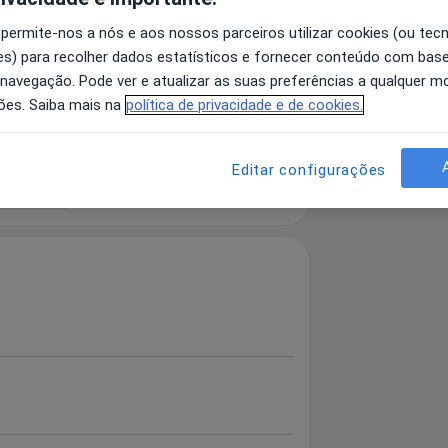
 permite-nos a nós e aos nossos parceiros utilizar cookies (ou tec
s) para recolher dados estatísticos e fornecer conteúdo com bas
 navegação. Pode ver e atualizar as suas preferências a qualquer 
engivite
Abscesso Periodontal
ões. Saiba mais na
política de privacidade e de cookies.
iseases
Editar configurações
 detalhes
bre a experiência