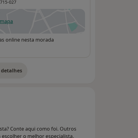
715-027
 mapa
re num novo separador
rvas online nesta morada
 detalhes
bre o endereço
sta? Conte aqui como foi. Outros
 escolher o melhor especialista.