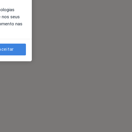
nologias
e nos seus
momento nas
Aceitar