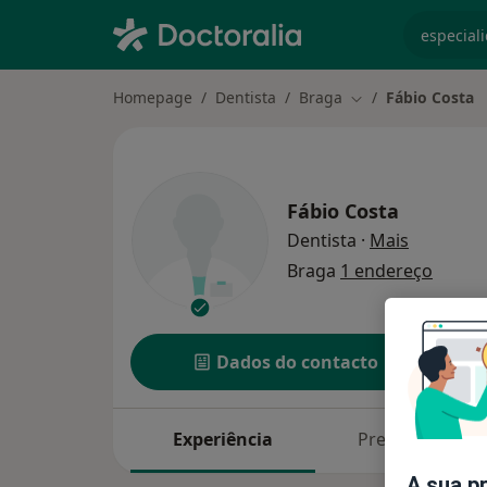
especiali
Homepage
Dentista
Braga
Fábio Costa
Mudar de cidade
Fábio Costa
sobre as 
Dentista
·
Mais
Braga
1 endereço
Dados do contacto
Experiência
Preços
A sua p