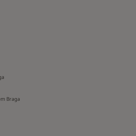
ga
em Braga
oenças mais tratadas