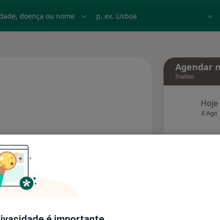
dade, doença ou nome
p. ex. Lisboa
Agendar n
Inativo
Hoje
especializações
8 Ago
agend
Solicite um atendimento
Consultórios
Opiniões
rivacidade é importante.