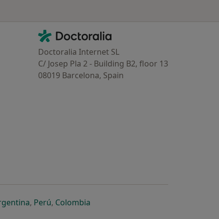
Contacto
Doctoralia - Homepage
Doctoralia Internet SL
C/ Josep Pla 2 - Building B2, floor 13
08019 Barcelona, Spain
dor
 separador
 novo separador
re num novo separador
abre num novo separador
abre num novo separador
abre num novo separador
rgentina
,
Perú
,
Colombia