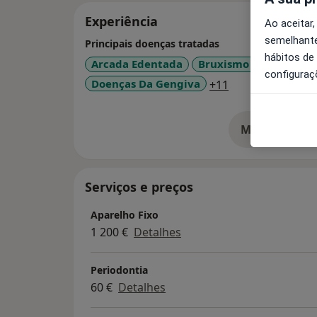
Experiência
Ao aceitar,
semelhante
Principais doenças tratadas
hábitos de
Arcada Edentada
Bruxismo Do Sono
G
configuraç
a11y_sr_more_d
Doenças Da Gengiva
+11
Mostrar mais
so
Serviços e preços
Aparelho Fixo
1 200 €
Detalhes
Periodontia
60 €
Detalhes