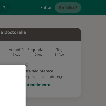
Entrar
É médico?
a Doctoralia
Amanhã
Segunda-feira
Ter,
Qua
Qui,
9 Ago
10 Ago
11 Ago
12 Ago
13 Ag
Esse especialista não oferece
amento online para esse endereço.
Solicite um atendimento