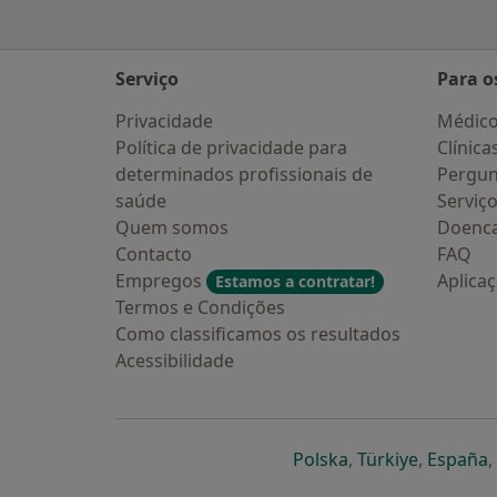
Serviço
Para o
Privacidade
Médic
Política de privacidade para
Clínica
determinados profissionais de
Pergun
saúde
Serviç
Quem somos
Doenc
Contacto
FAQ
Empregos
Aplica
Estamos a contratar!
Termos e Condições
Como classificamos os resultados
Acessibilidade
abre num novo s
abre num
a
Polska
,
Türkiye
,
España
,