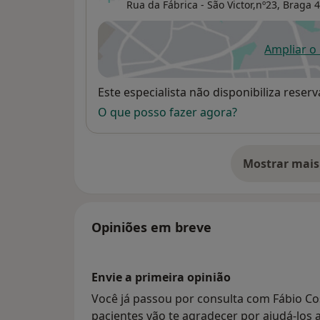
Rua da Fábrica - São Victor,nº23,
Braga
4
Ampliar o
ab
Disponibilidade
Este especialista não disponibiliza rese
O que posso fazer agora?
Mostrar mais
so
Opiniões em breve
Envie a primeira opinião
Você já passou por consulta com Fábio Co
pacientes vão te agradecer por ajudá-los a