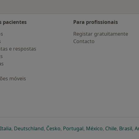
s pacientes
Para profissionais
os
Registar gratuitamente
s
Contacto
tas e respostas
os
as
ções móveis
eparador
 novo separador
bre num novo separador
abre num novo separador
abre num novo separador
abre num novo separador
abre num novo separa
abre num novo
abre num
ab
Italia
,
Deutschland
,
Česko
,
Portugal
,
México
,
Chile
,
Brasil
,
A