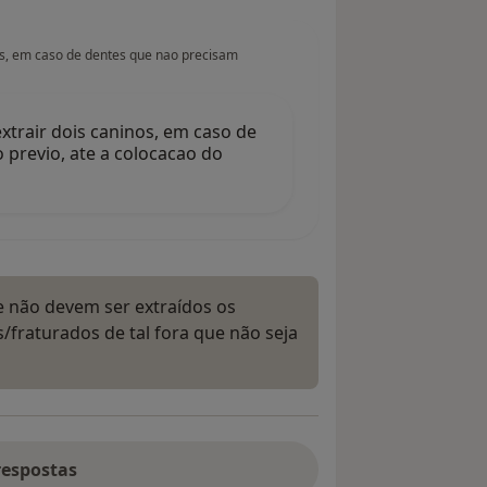
os, em caso de dentes que nao precisam
trair dois caninos, em caso de
previo, ate a colocacao do
ue não devem ser extraídos os
/fraturados de tal fora que não seja
respostas