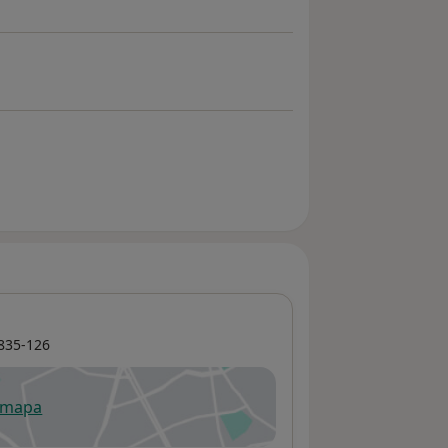
835-126
 mapa
re num novo separador