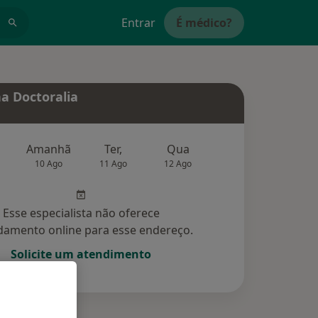
Entrar
É médico?
a Doctoralia
Amanhã
Ter,
Qua
Qui,
Sex,
10 Ago
11 Ago
12 Ago
13 Ago
14 Ag
Esse especialista não oferece
amento online para esse endereço.
Solicite um atendimento