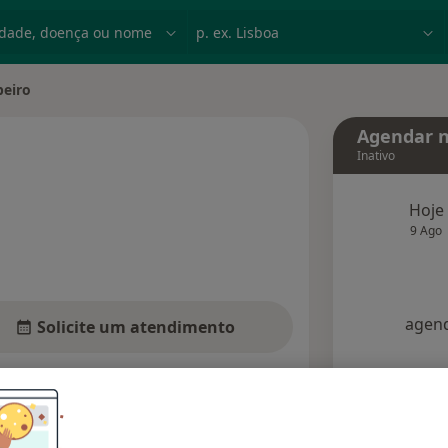
dade, doença ou nome
p. ex. Lisboa
beiro
ade
Agendar n
Inativo
Hoje
especializações
9 Ago
agend
Solicite um atendimento
Opiniões
Dúvidas solucionadas (7)