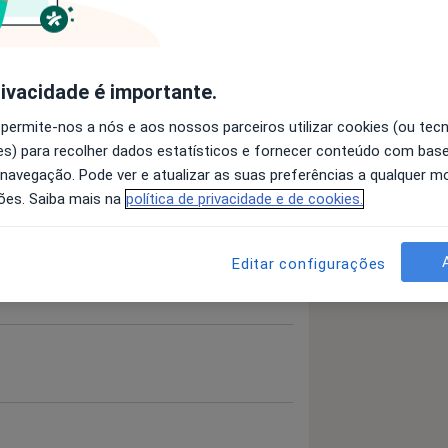
 detalhes
bre a experiência
rivacidade é importante.
 permite-nos a nós e aos nossos parceiros utilizar cookies (ou tec
s) para recolher dados estatísticos e fornecer conteúdo com bas
 navegação. Pode ver e atualizar as suas preferências a qualquer 
ões. Saiba mais na
política de privacidade e de cookies.
Editar configurações