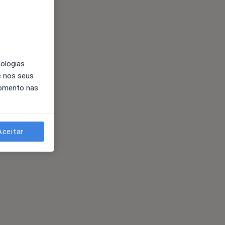
nologias
e nos seus
momento nas
Aceitar