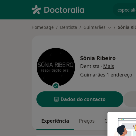
especiali
Homepage
Dentista
Guimarães
Sónia Ri
Mudar de cid
Sónia Ribeiro
sobre as 
Dentista
·
Mais
Guimarães
1 endereço
Dados do contacto
Experiência
Preços
Consultórios