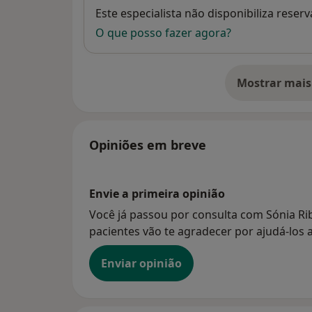
Disponibilidade
Este especialista não disponibiliza rese
O que posso fazer agora?
Mostrar mais
so
Opiniões em breve
Envie a primeira opinião
Você já passou por consulta com Sónia Ri
pacientes vão te agradecer por ajudá-los a
Enviar opinião