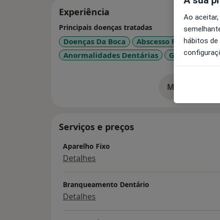
Experiência
Ao aceitar,
Principais doenças tratadas
semelhante
hábitos de
Doenças Da Boca
Abscesso Periodontal
configuraç
Anormalidades Dentárias
Gengivite
+
Mostrar mais
so
Serviços e preços
Aparelho Fixo
Detalhes
Branqueamento Dentário
Detalhes