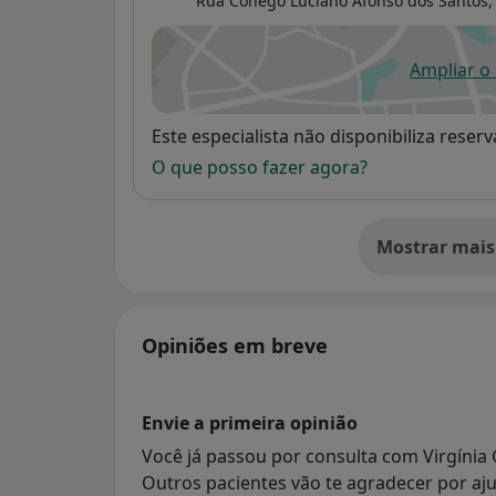
Rua Cónego Luciano Afonso dos Santos, 
Ampliar o
ab
Disponibilidade
Este especialista não disponibiliza rese
O que posso fazer agora?
Mostrar mais
so
Opiniões em breve
Envie a primeira opinião
Você já passou por consulta com Virgínia
Outros pacientes vão te agradecer por aju