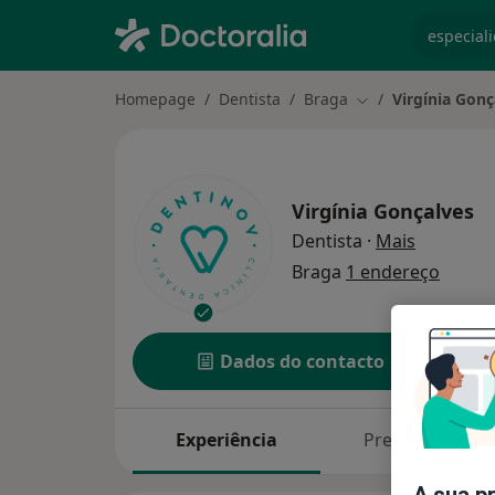
especiali
Homepage
Dentista
Braga
Virgínia Gonç
Mudar de cidade
Virgínia Gonçalves
sobre as 
Dentista
·
Mais
Braga
1 endereço
Dados do contacto
Experiência
Preços
A sua p