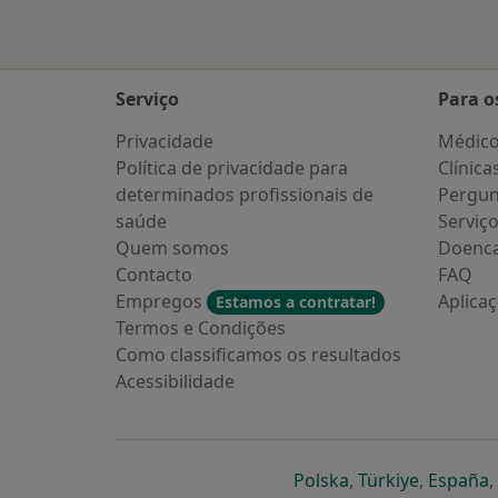
Serviço
Para o
Privacidade
Médic
Política de privacidade para
Clínica
determinados profissionais de
Pergun
saúde
Serviç
Quem somos
Doenc
Contacto
FAQ
Empregos
Aplica
Estamos a contratar!
Termos e Condições
Como classificamos os resultados
Acessibilidade
abre num novo s
abre num
a
Polska
,
Türkiye
,
España
,