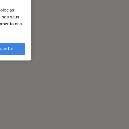
nologias
e nos seus
momento nas
Aceitar