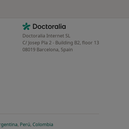
Contacto
Doctoralia - Homepage
Doctoralia Internet SL
C/ Josep Pla 2 - Building B2, floor 13
08019 Barcelona, Spain
dor
 separador
 novo separador
re num novo separador
abre num novo separador
abre num novo separador
abre num novo separador
rgentina
,
Perú
,
Colombia