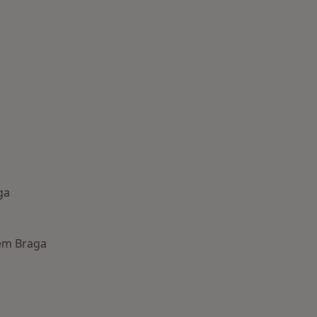
ga
em Braga
oenças mais tratadas