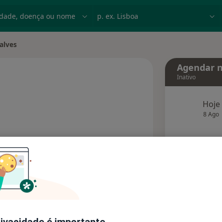
dade, doença ou nome
p. ex. Lisboa
alves
Agendar n
Inativo
Hoje
especializações
8 Ago
agend
Solicite um atendimento
Consultórios
Opiniões
rivacidade é importante.