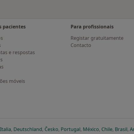
s pacientes
Para profissionais
os
Registar gratuitamente
s
Contacto
tas e respostas
os
as
ções móveis
eparador
 novo separador
bre num novo separador
abre num novo separador
abre num novo separador
abre num novo separador
abre num novo separa
abre num novo
abre num
ab
Italia
,
Deutschland
,
Česko
,
Portugal
,
México
,
Chile
,
Brasil
,
A