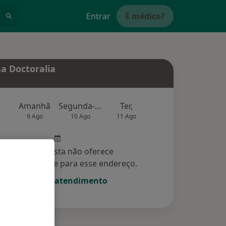
Entrar
É médico?
a Doctoralia
Amanhã
Segunda-feira
Ter,
Qua
Qui,
9 Ago
10 Ago
11 Ago
12 Ago
13 Ag
Esse especialista não oferece
amento online para esse endereço.
Solicite um atendimento