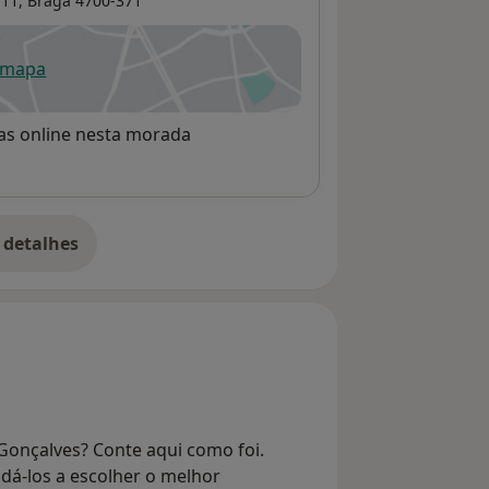
11,
Braga
4700-371
 mapa
re num novo separador
rvas online nesta morada
 detalhes
bre o endereço
 Gonçalves? Conte aqui como foi.
dá-los a escolher o melhor