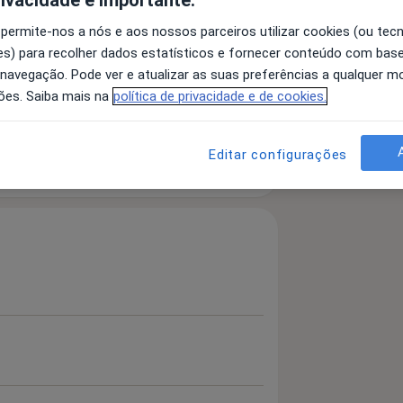
 permite-nos a nós e aos nossos parceiros utilizar cookies (ou tec
s) para recolher dados estatísticos e fornecer conteúdo com bas
 navegação. Pode ver e atualizar as suas preferências a qualquer 
Descoloração De Dente
ões. Saiba mais na
política de privacidade e de cookies.
a11y_sr_more_diseases
8
Editar configurações
 detalhes
bre a experiência