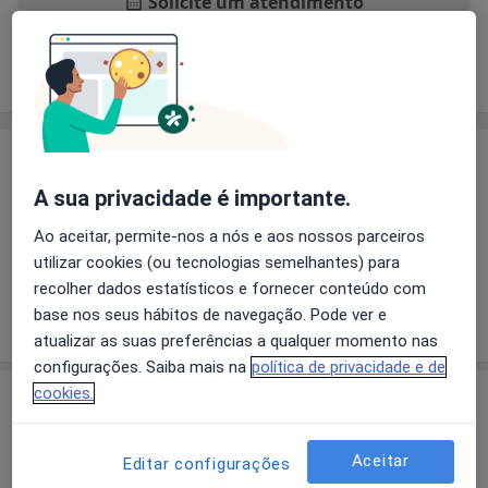
Solicite um atendimento
Experiência
Preços
Consultórios
Opiniões
Experiência
Pacientes que trato
A sua privacidade é importante.
Adultos
Ao aceitar, permite-nos a nós e aos nossos parceiros
Crianças
utilizar cookies (ou tecnologias semelhantes) para
recolher dados estatísticos e fornecer conteúdo com
Mostrar mais detalhes
base nos seus hábitos de navegação. Pode ver e
sobre a experiência
atualizar as suas preferências a qualquer momento nas
configurações. Saiba mais na
política de privacidade e de
cookies.
Serviços e preços
Aparelho Fixo
Aceitar
Editar configurações
Serviço gratuito
Detalhes