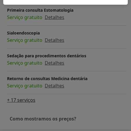
Primeira consulta Estomatologia
Serviço gratuito
Detalhes
Sialoendoscopia
Serviço gratuito
Detalhes
Sedação para procedimentos dentários
Serviço gratuito
Detalhes
Retorno de consultas Medicina dentária
Serviço gratuito
Detalhes
+ 17 serviços
Como mostramos os preços?