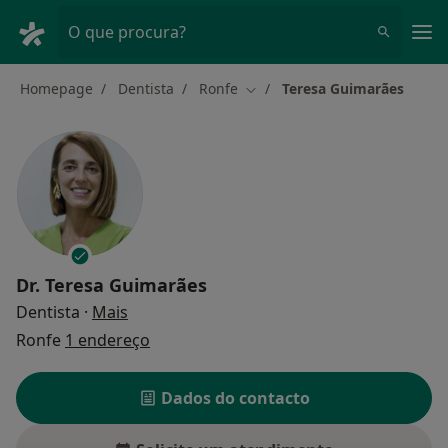
Men
O que procura?
Homepage
Dentista
Ronfe
Teresa Guimarães
Mudar de cidade
Dr.
Teresa Guimarães
sobre as especializações
Dentista
·
Mais
Ronfe
1 endereço
Dados do contacto