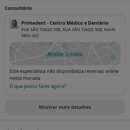
Consultório
Primadent - Centro Médico e Dentário
RUA SÃO TIAGO 508,
RUA SÃO TIAGO 508,
Ronfe
4805-437
Ampliar o mapa
abre num novo separador
Disponibilidade
Este especialista não disponibiliza reservas online
nesta morada
O que posso fazer agora?
Mostrar mais detalhes
sobre o endereço