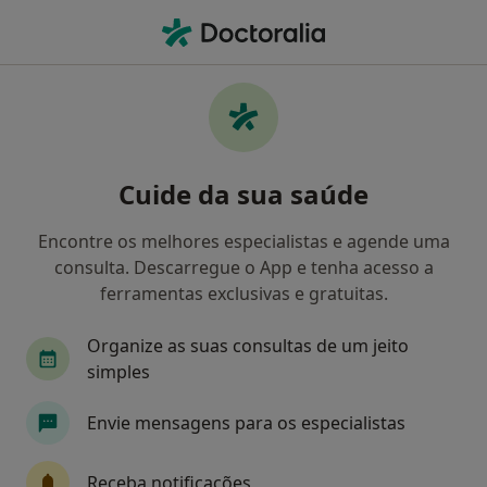
Men
Destartarização • Caminha, Viana do Castelo
Filters
• 1
Mapa
Destartarização, Caminha
Cuide da sua saúde
Como classificamos os resultados
Encontre os melhores especialistas e agende uma
consulta. Descarregue o App e tenha acesso a
Qual é a especialização que procura?
ferramentas exclusivas e gratuitas.
Dentista
Organize as suas consultas de um jeito
simples
Envie mensagens para os especialistas
Receba notificações