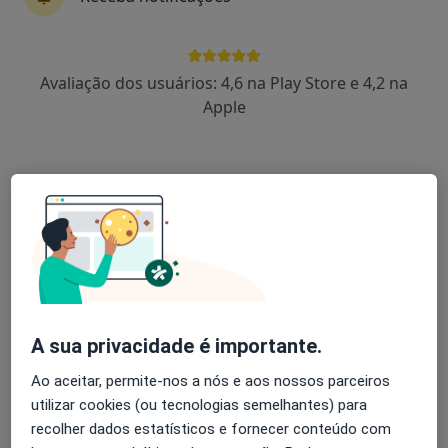
Dra. Liliana Lima
Avaliação dos usuários: 4,6 na Play Store e 4,2 na
Dentista
Apple
Via de 9 de Dezembro, 1199, Fracção A, Ponte de Lima
•
Mapa
Arcodentall
Destartarização
30 €
Esse especialista não oferece agendamento online para esse endereço.
Solicite um atendimento
A sua privacidade é importante.
Ao aceitar, permite-nos a nós e aos nossos parceiros
utilizar cookies (ou tecnologias semelhantes) para
recolher dados estatísticos e fornecer conteúdo com