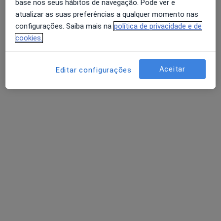
base nos seus hábitos de navegação. Pode ver e
atualizar as suas preferências a qualquer momento nas
Dra. Claudia Fernandes
configurações. Saiba mais na
política de privacidade e de
Dentista
cookies.
2 opiniões
Rua de Aveiro, n.187 R/C, Viana do Castelo
•
Mapa
Aceitar
Editar configurações
Clínica Manso Laranjo
Destartarização
Preço não disponível
Esse especialista não oferece agendamento online para esse endereço.
Solicite um atendimento