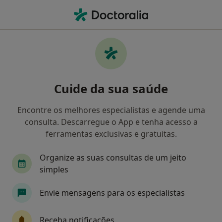
Men
Avaliação Neuropsicológica • Espinho, Aveiro
Filters
• 1
Mapa
Avaliação neuropsicológica, Espinho
Cuide da sua saúde
Como classificamos os resultados
Encontre os melhores especialistas e agende uma
consulta. Descarregue o App e tenha acesso a
Qual é a especialização que procura?
ferramentas exclusivas e gratuitas.
Psicólogo
Nutricionista
Pediatra
Ter
Organize as suas consultas de um jeito
simples
Envie mensagens para os especialistas
Receba notificações