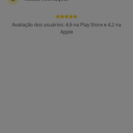
Dr. Luís Pires
Avaliação dos usuários: 4,6 na Play Store e 4,2 na
Psicólogo
Apple
5 opiniões
Rua 14 nº648 1º andar, sala A, 4500-232 Espinho, Espinho
•
Mapa
Luis Pires - Clínica de Psicologia E Saúde Familiar
Avaliação neuropsicológica
Preço não disponível
Esse especialista não oferece agendamento online para esse endereço.
Solicite um atendimento