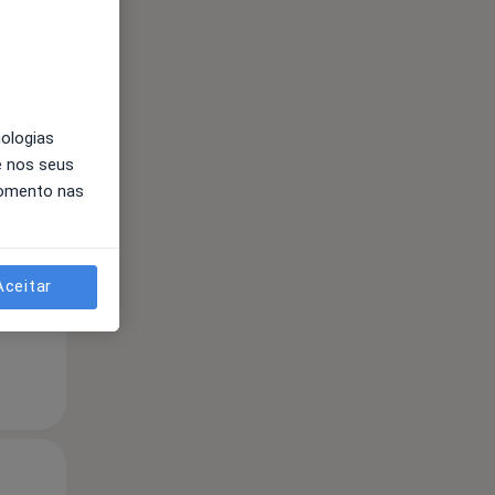
nologias
e nos seus
Qua
Qui,
Sex,
momento nas
12 Ago
13 Ago
14 Ago
Aceitar
Qua
Qui,
Sex,
12 Ago
13 Ago
14 Ago