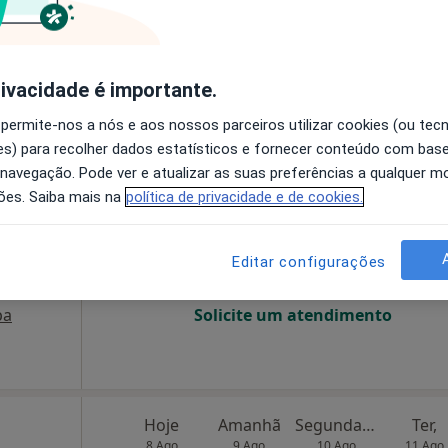
disponível
•
Mapa
Solicite um atendimento
rivacidade é importante.
 permite-nos a nós e aos nossos parceiros utilizar cookies (ou tec
s) para recolher dados estatísticos e fornecer conteúdo com bas
e de
Hoje
Amanhã
Segunda-feira
Ter,
 navegação. Pode ver e atualizar as suas preferências a qualquer 
8 Ago
9 Ago
10 Ago
11 Ago
ões. Saiba mais na
política de privacidade e de cookies.
O agendamento online não está
Editar configurações
disponível
pa
Solicite um atendimento
Hoje
Amanhã
Segunda-feira
Ter,
8 Ago
9 Ago
10 Ago
11 Ago