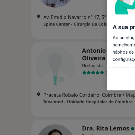
Av. Emídio Navarro nº 17, 5º andar, Coimbra
Spine Center - Cirurgia Da Coluna Lda
A sua p
Ao aceitar,
semelhante
Antonio Guilherm
hábitos de
Oliveira
configuraç
Urologista
2 opiniões
Praceta Robalo Cordeiro, Coimbra
•
Ma
Idealmed - Unidade Hospitalar de Coimbra
Dra. Rita Lemos