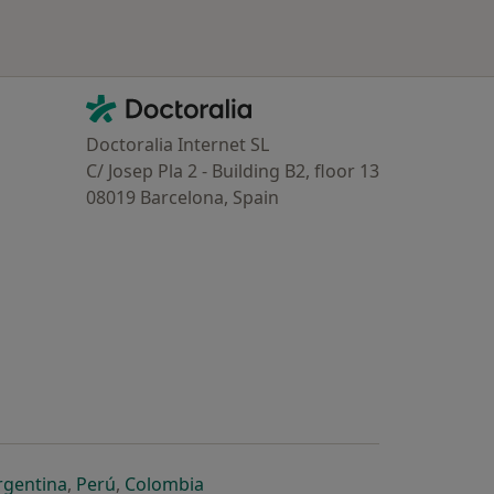
Contacto
Doctoralia - Homepage
Doctoralia Internet SL
C/ Josep Pla 2 - Building B2, floor 13
08019 Barcelona, Spain
dor
 separador
 novo separador
re num novo separador
abre num novo separador
abre num novo separador
abre num novo separador
rgentina
,
Perú
,
Colombia