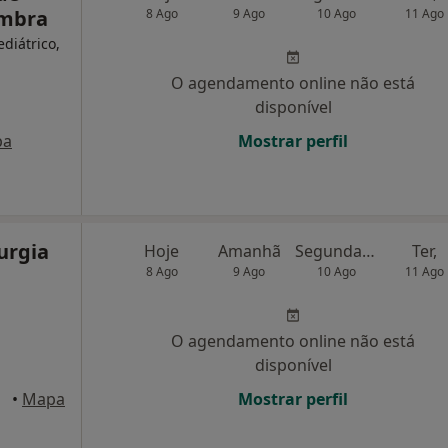
imbra
8 Ago
9 Ago
10 Ago
11 Ago
ediátrico,
O agendamento online não está
disponível
pa
Mostrar perfil
rurgia
Hoje
Amanhã
Segunda-feira
Ter,
8 Ago
9 Ago
10 Ago
11 Ago
O agendamento online não está
disponível
•
Mapa
Mostrar perfil