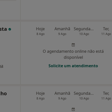
osta
Hoje
Amanhã
Segunda-feira
Ter,
8 Ago
9 Ago
10 Ago
11 Ago
O agendamento online não está
disponível
pa
Solicite um atendimento
lho
Hoje
Amanhã
Segunda-feira
Ter,
8 Ago
9 Ago
10 Ago
11 Ago