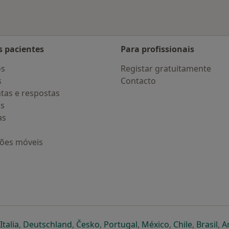
s pacientes
Para profissionais
os
Registar gratuitamente
s
Contacto
tas e respostas
os
as
ções móveis
eparador
 novo separador
bre num novo separador
abre num novo separador
abre num novo separador
abre num novo separador
abre num novo separa
abre num novo
abre num
ab
Italia
,
Deutschland
,
Česko
,
Portugal
,
México
,
Chile
,
Brasil
,
A