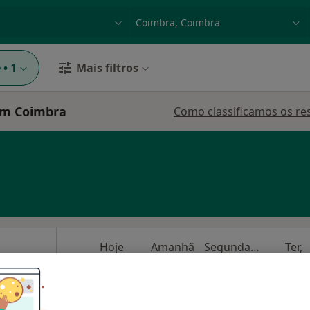
dade, doença ou nome
p. ex. Lisboa
e
•
1
Mais filtros
em Coimbra
Como classificamos os re
Hoje
Amanhã
Segunda-feira
Ter,
8 Ago
9 Ago
10 Ago
11 Ago
O agendamento online não está