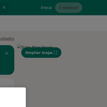
Entrar
É médico?
sultados
Ampliar mapa
Qua
Qui,
Sex,
12 Ago
13 Ago
14 Ago