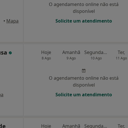
O agendamento online não está
disponível
imbra
•
Mapa
Solicite um atendimento
usa
Hoje
Amanhã
Segunda-feira
Ter,
8 Ago
9 Ago
10 Ago
11 Ago
O agendamento online não está
disponível
pa
Solicite um atendimento
de
Hoje
Amanhã
Segunda-feira
Ter,