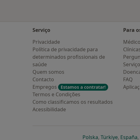
Serviço
Para o
Privacidade
Médic
Política de privacidade para
Clínica
determinados profissionais de
Pergun
saúde
Serviç
Quem somos
Doenc
Contacto
FAQ
Empregos
Aplica
Estamos a contratar!
Termos e Condições
Como classificamos os resultados
Acessibilidade
abre num novo s
abre num
a
Polska
,
Türkiye
,
España
,