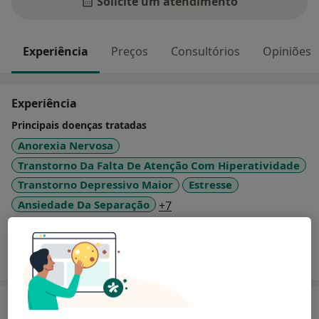
Solicite um atendimento
Experiência
Preços
Consultórios
Opiniões
Experiência
Principais doenças tratadas
Anorexia Nervosa
Transtorno Da Falta De Atenção Com Hiperatividade
Transtorno Depressivo Maior
Estresse
a11y_sr_more_diseases
Ansiedade Da Separação
+7
Mostrar mais detalhes
sobre a experiência
Serviços e preços