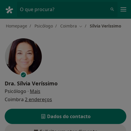
Men
O que procura?
Homepage
Psicólogo
Coimbra
Sílvia Veríssimo
Mudar de cidade
Dra.
Sílvia Veríssimo
sobre as especializações
Psicólogo
·
Mais
Coimbra
2 endereços
Dados do contacto