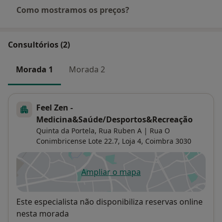
Como mostramos os preços?
Consultórios (2)
Morada 1
Morada 2
Feel Zen -
Medicina&Saúde/Desportos&Recreação
Quinta da Portela, Rua Ruben A | Rua O
Conimbricense Lote 22.7, Loja 4,
Coimbra
3030
Ampliar o mapa
abre num novo separador
Disponibilidade
Este especialista não disponibiliza reservas online
nesta morada