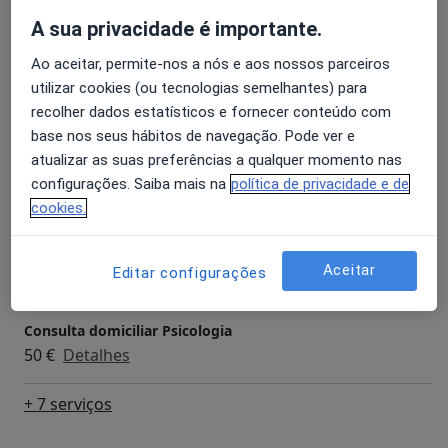
Primeira consulta Psicologia
A sua privacidade é importante.
Desde 30 €
Detalhes
Ao aceitar, permite-nos a nós e aos nossos parceiros
utilizar cookies (ou tecnologias semelhantes) para
Acompanhamento de doentes crónicos
recolher dados estatísticos e fornecer conteúdo com
Desde 30 €
Detalhes
base nos seus hábitos de navegação. Pode ver e
atualizar as suas preferências a qualquer momento nas
Avaliação Psicológica
configurações. Saiba mais na
política de privacidade e de
Desde 30 €
Detalhes
cookies.
Coaching Psicológico
Aceitar
Editar configurações
Desde 30 €
Detalhes
Consulta domiciliar Psicologia
50 €
Detalhes
+ 7 serviços