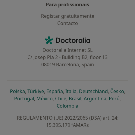
Para profissionais
Registar gratuitamente
Contacto
Contacto
Doctoralia - Homepage
Doctoralia Internet SL
C/ Josep Pla 2 - Building B2, floor 13
08019 Barcelona, Spain
abre num novo separador
abre num novo separador
abre num novo separador
abre num novo separado
abre num n
abre
Polska
,
Türkiye
,
España
,
Italia
,
Deutschland
,
Česko
,
abre num novo separador
abre num novo separador
abre num novo separador
abre num novo separa
abre num no
abre n
Portugal
,
México
,
Chile
,
Brasil
,
Argentina
,
Perú
,
abre num novo separad
Colombia
REGULAMENTO (UE) 2022/2065 (DSA) art. 24:
15.395.179 “AMARs