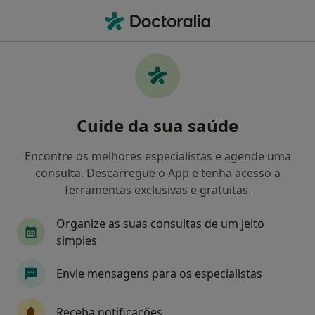
Men
Mindfulness • Coimbra, Coimbra
Filters
• 1
Mapa
Mindfulness, Coimbra
Cuide da sua saúde
Como classificamos os resultados
Encontre os melhores especialistas e agende uma
consulta. Descarregue o App e tenha acesso a
Qual é a especialização que procura?
ferramentas exclusivas e gratuitas.
Psicólogo
Nutricionista
Psiquiatra
Organize as suas consultas de um jeito
simples
Terapeuta da fala
Envie mensagens para os especialistas
Receba notificações