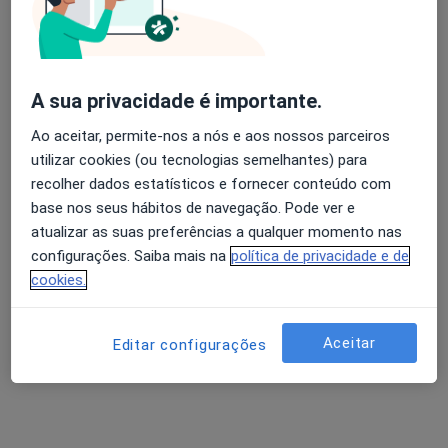
A sua privacidade é importante.
Dra. Inês Pereira
Ao aceitar, permite-nos a nós e aos nossos parceiros
Psicólogo
utilizar cookies (ou tecnologias semelhantes) para
recolher dados estatísticos e fornecer conteúdo com
Online, Coimbra
•
Mapa
base nos seus hábitos de navegação. Pode ver e
Inês Pereira Psicologia
atualizar as suas preferências a qualquer momento nas
Mindfulness
Preço não disponível
configurações. Saiba mais na
política de privacidade e de
Esse especialista não oferece agendamento online para esse endereço.
cookies.
Solicite um atendimento
Aceitar
Editar configurações