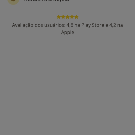
Avaliação dos usuários: 4,6 na Play Store e 4,2 na
Apple
Dra. Rosário Mendes
Psicólogo
37 opiniões
Largo Cruz de Celas, Coimbra
•
Mapa
COIMBRA
Mindfulness
desde 40 €
Esse especialista não oferece agendamento online para esse endereço.
Solicite um atendimento