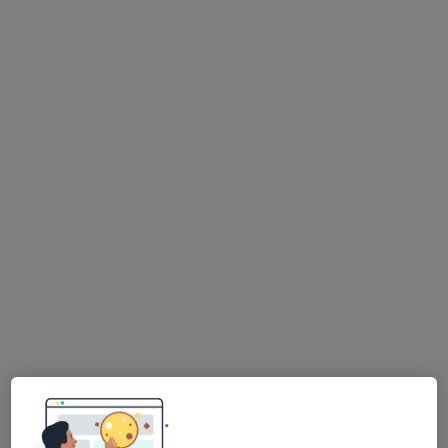
Dra. Maria João Varela
Psicólogo
2 opiniões
Rua do Gerós, nº 241 1º Direito, São Pedro do Sul, Coimbra
•
Mapa
Maria João Varela
Mindfulness
Serviço gratuito
Esse especialista não oferece agendamento online para esse endereço.
Solicite um atendimento