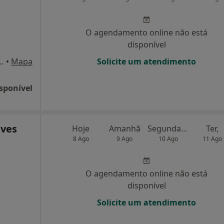
O agendamento online não está
disponível
arazede mealhada, Cantanhede
•
Mapa
Solicite um atendimento
sponível
lves
Hoje
Amanhã
Segunda-feira
Ter,
8 Ago
9 Ago
10 Ago
11 Ago
O agendamento online não está
disponível
Solicite um atendimento