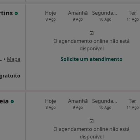
rtins
Hoje
Amanhã
Segunda-feira
Ter,
8 Ago
9 Ago
10 Ago
11 Ago
O agendamento online não está
disponível
nização Espirito Santo, Calçada Gato 2, Coimbra
•
Mapa
Solicite um atendimento
 gratuito
eia
Hoje
Amanhã
Segunda-feira
Ter,
8 Ago
9 Ago
10 Ago
11 Ago
O agendamento online não está
disponível