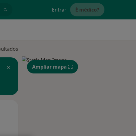
Entrar
É médico?
sultados
Ampliar mapa
Qua
Qui,
Sex,
12 Ago
13 Ago
14 Ago