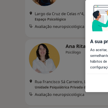
Largo da Cruz de Celas nº4, Edifício Cruzeiro, 
Espaço Psicológico
Avaliação neuropsicológica
A sua p
Ana Rita Sousa E 
Ao aceitar,
Psicólogo
semelhante
hábitos de
configuraç
Rua Francisco Sá Carneiro, Lote 1 nº 160 Quinta Mãozinh
Unidade Psiquiátrica Privada de Coimbra
Avaliação neuropsicológica