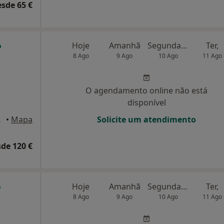
esde 65 €
Hoje
Amanhã
Segunda-feira
Ter,
8 Ago
9 Ago
10 Ago
11 Ago
O agendamento online não está
disponível
, Coimbra
•
Mapa
Solicite um atendimento
de 120 €
Hoje
Amanhã
Segunda-feira
Ter,
8 Ago
9 Ago
10 Ago
11 Ago