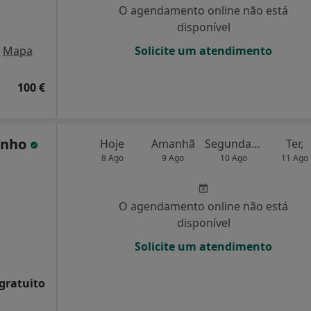
O agendamento online não está
disponível
Mapa
Solicite um atendimento
100 €
inho
Hoje
Amanhã
Segunda-feira
Ter,
8 Ago
9 Ago
10 Ago
11 Ago
O agendamento online não está
disponível
Solicite um atendimento
 gratuito