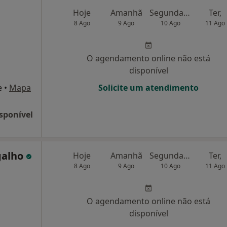
Hoje
Amanhã
Segunda-feira
Ter,
8 Ago
9 Ago
10 Ago
11 Ago
O agendamento online não está
disponível
e
•
Mapa
Solicite um atendimento
sponível
galho
Hoje
Amanhã
Segunda-feira
Ter,
8 Ago
9 Ago
10 Ago
11 Ago
O agendamento online não está
disponível