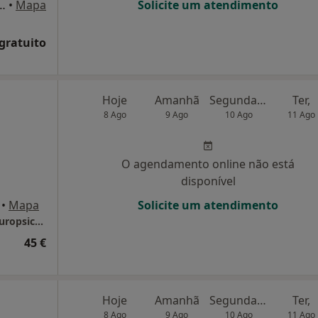
, Lugar do Freixial Cantanhede, Cantanhede
•
Mapa
Solicite um atendimento
 gratuito
Hoje
Amanhã
Segunda-feira
Ter,
8 Ago
9 Ago
10 Ago
11 Ago
O agendamento online não está
disponível
•
Mapa
Solicite um atendimento
Mariana Paiva - Gabinete de Psicologia e Neuropsicologia
45 €
Hoje
Amanhã
Segunda-feira
Ter,
8 Ago
9 Ago
10 Ago
11 Ago