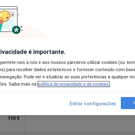
disponível
1º andar, salas 5 e 6, Coimbra
•
Mapa
Solicite um atendimento
60 €
rivacidade é importante.
Silva
Hoje
Amanhã
Segunda-feira
Ter,
 permite-nos a nós e aos nossos parceiros utilizar cookies (ou tec
8 Ago
9 Ago
10 Ago
11 Ago
s) para recolher dados estatísticos e fornecer conteúdo com bas
 navegação. Pode ver e atualizar as suas preferências a qualquer 
ões. Saiba mais na
política de privacidade e de cookies.
O agendamento online não está
disponível
a, Coimbra
•
Mapa
Solicite um atendimento
Editar configurações
110 €