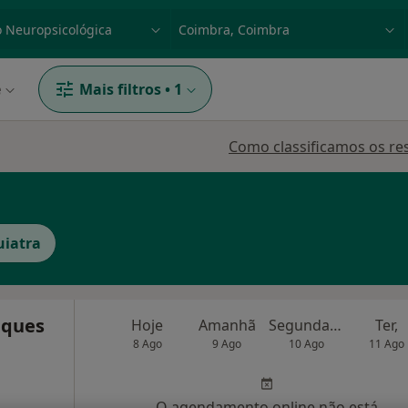
dade, doença ou nome
p. ex. Lisboa
e
Mais filtros
•
1
Como classificamos os re
uiatra
iques
Hoje
Amanhã
Segunda-feira
Ter,
8 Ago
9 Ago
10 Ago
11 Ago
O agendamento online não está