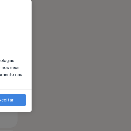
Qua
Qui,
Sex,
nologias
12 Ago
13 Ago
14 Ago
e nos seus
momento nas
Aceitar