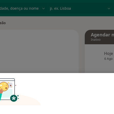
dade, doença ou nome
p. ex. Lisboa
eão
de
Agendar n
Inativo
Hoje
 especializações
6 Ago
agend
Solicite um atendimento
Consultórios
Opiniões