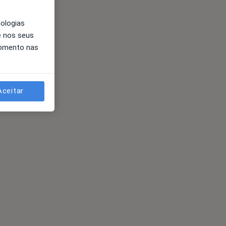
nologias
e nos seus
momento nas
Aceitar