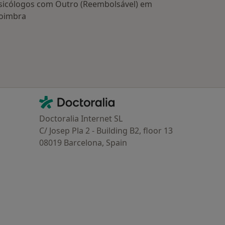
sicólogos com Outro (Reembolsável) em
oimbra
Contacto
Doctoralia - Homepage
Doctoralia Internet SL
C/ Josep Pla 2 - Building B2, floor 13
08019 Barcelona, Spain