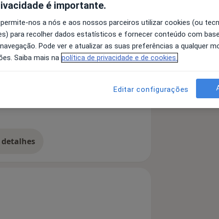
rivacidade é importante.
 permite-nos a nós e aos nossos parceiros utilizar cookies (ou tec
ga Clínica e Terapeuta Familiar e de
s) para recolher dados estatísticos e fornecer conteúdo com bas
 navegação. Pode ver e atualizar as suas preferências a qualquer 
ade de Psicologia Clínica do Instituto
ões. Saiba mais na
política de privacidade e de cookies.
Editar configurações
erturbações do comportamento
1y_sr_more_diseases
 detalhes
bre a experiência