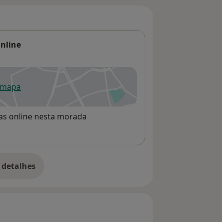
Online
 mapa
re num novo separador
rvas online nesta morada
 detalhes
bre o endereço