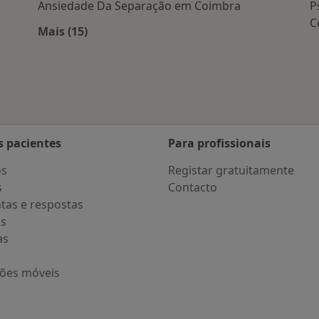
Ansiedade Da Separação em Coimbra
P
C
Mais (15)
Mais na categoria: Doenças mais tratadas
s pacientes
Para profissionais
os
Registar gratuitamente
s
Contacto
tas e respostas
os
as
ções móveis