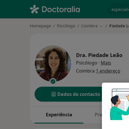
especiali
Homepage
Psicólogo
Coimbra
Piedade L
Mudar de cida
Dra.
Piedade Leão
sobre as
Psicólogo
·
Mais
Coimbra
1 endereço
Dados do contacto
Experiência
Preços