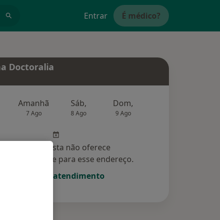
Entrar
É médico?
a Doctoralia
Amanhã
Sáb,
Dom,
Segunda-feira
Ter,
7 Ago
8 Ago
9 Ago
10 Ago
11 Ag
Esse especialista não oferece
amento online para esse endereço.
Solicite um atendimento