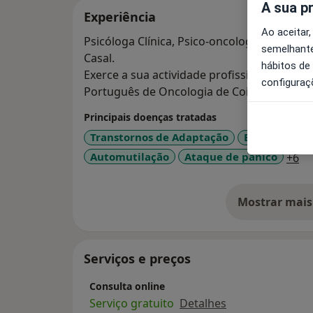
A sua p
Experiência
Ao aceitar,
Psicóloga Clínica, Psico-oncologista, Sexólo
semelhante
Casal.
hábitos de
Exerce a sua actividade profissional na Unid
configuraç
Português de Oncologia de Coimbra.
Principais doenças tratadas
Transtornos de Adaptação
Estresse
P
a1
Automutilação
Ataque de pânico
+6
Mostrar mais
so
Serviços e preços
Consulta online
Serviço gratuito
Detalhes