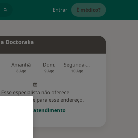
Entrar
É médico?
a Doctoralia
Amanhã
Dom,
Segunda-feira
Ter,
Qu
8 Ago
9 Ago
10 Ago
11 Ago
12 Ag
Esse especialista não oferece
amento online para esse endereço.
Solicite um atendimento