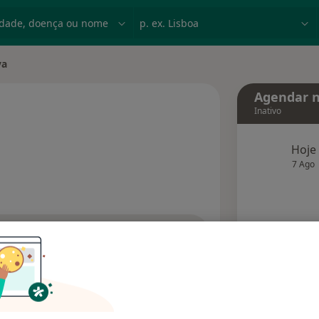
dade, doença ou nome
p. ex. Lisboa
va
Agendar n
Inativo
Hoje
 especializações
7 Ago
agend
Solicite um atendimento
Consultórios
Opiniões