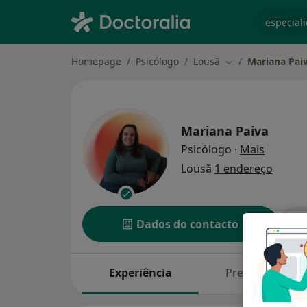
especiali
Homepage
Psicólogo
Lousã
Mariana Pai
Mudar de cidade
Mariana Paiva
sobre as
Psicólogo
·
Mais
Lousã
1 endereço
Dados do contacto
Experiência
Preços