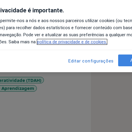
rivacidade é importante.
 permite-nos a nós e aos nossos parceiros utilizar cookies (ou tec
s) para recolher dados estatísticos e fornecer conteúdo com bas
mas acredito que devemos seguir
 navegação. Pode ver e atualizar as suas preferências a qualquer 
ou a seguir o caminho da Psicologia!
ões. Saiba mais na
política de privacidade e de cookies.
exidade e a magia do cérebro humano,
Neuropsicologia.
Editar configurações
a mente humana, na procura de a
o da minha vida é um novo passo
eratividade (TDAH)
to de entender e contribuir para este
e Aprendizagem
more_diseases