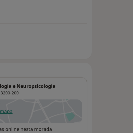
logia e Neuropsicologia
3200-200
 mapa
re num novo separador
rvas online nesta morada