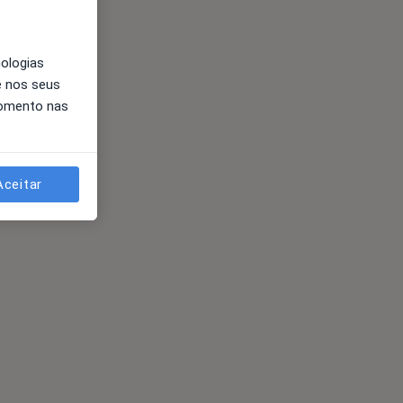
nologias
e nos seus
momento nas
Aceitar