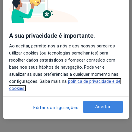
Colonoscopia
desde 130 €
Esse especialista não oferece agendamento online para esse endereço.
Solicite um atendimento
A sua privacidade é importante.
Ao aceitar, permite-nos a nós e aos nossos parceiros
utilizar cookies (ou tecnologias semelhantes) para
recolher dados estatísticos e fornecer conteúdo com
base nos seus hábitos de navegação. Pode ver e
atualizar as suas preferências a qualquer momento nas
configurações. Saiba mais na
política de privacidade e de
cookies.
Dr. José Manuel Romãozinho
Gastroenterologista
Aceitar
Editar configurações
Rua de S. Teotónio, lt7 1ºDto, Coimbra
•
Mapa
Consultório privado
Esse especialista não oferece agendamento online para esse endereço.