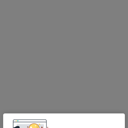
Rua Manuel Rodrigues 1, Coimbra
•
Mapa
Consultório privado
Esse especialista não oferece agendamento online para esse endereço.
Solicite um atendimento
Dr. Maximino Correia Leitão
Gastroenterologista
R. D. Manuel I, nº 8 ,Estádio Cidade de Coimbra, Coimbra
•
Mapa
Consultório privado