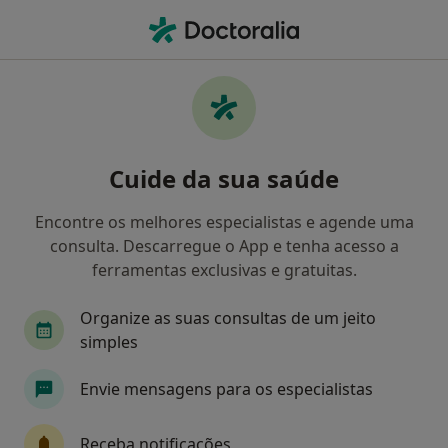
Men
Gastroenterologista • Coimbra, Coimbra
Filters
Mapa
Gastroenterologistas em Coimbra
Cuide da sua saúde
Como classificamos os resultados
Encontre os melhores especialistas e agende uma
consulta. Descarregue o App e tenha acesso a
ferramentas exclusivas e gratuitas.
Organize as suas consultas de um jeito
simples
Envie mensagens para os especialistas
Prof. José Augusto Silva Medeiros
Gastroenterologista, Internista
Receba notificações