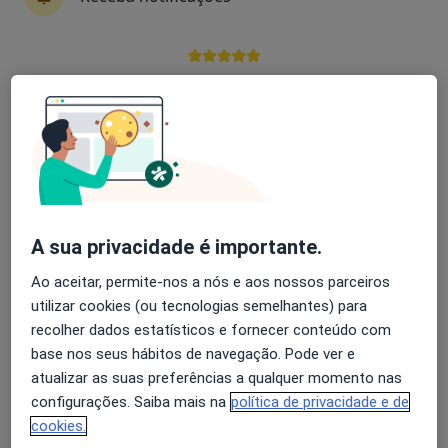
Solicite um atendimento
Experiência
Preços
Consultórios
Opiniões
Avaliação dos usuários: 4,6 na Play Store e 4,2 na
Apple
Experiência
Mostrar mais detalhes
sobre a experiência
A sua privacidade é importante.
Serviços e preços
Ao aceitar, permite-nos a nós e aos nossos parceiros
utilizar cookies (ou tecnologias semelhantes) para
Primeira consulta Psicologia
recolher dados estatísticos e fornecer conteúdo com
Desde 0 €
Detalhes
base nos seus hábitos de navegação. Pode ver e
atualizar as suas preferências a qualquer momento nas
Acompanhamento de doentes crónicos
configurações. Saiba mais na
política de privacidade e de
Serviço gratuito
Detalhes
cookies.