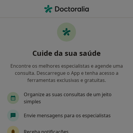
Men
O que procura?
Homepage
Psicólogo
Coimbra
Marco Jorge Silva-M
Mudar de cidade
Cuide da sua saúde
Encontre os melhores especialistas e agende uma
consulta. Descarregue o App e tenha acesso a
ferramentas exclusivas e gratuitas.
Dr.
Marco Jorge Silva-Martins
sobre as especializações
Psicólogo
·
Mais
Organize as suas consultas de um jeito
Coimbra
1 endereço
simples
Envie mensagens para os especialistas
Dados do contacto
Receba notificações