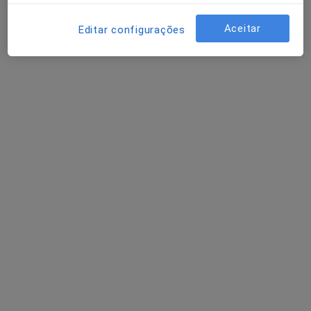
Avaliação neuropsicológica
Serviço gratuito
Detalhes
Aceitar
Editar configurações
Avaliação Psicológica
Serviço gratuito
Detalhes
Check-up de saúde mental
Serviço gratuito
Detalhes
+ 10 serviços
Como mostramos os preços?
Consultório
Marco Jorge Silva-Martins