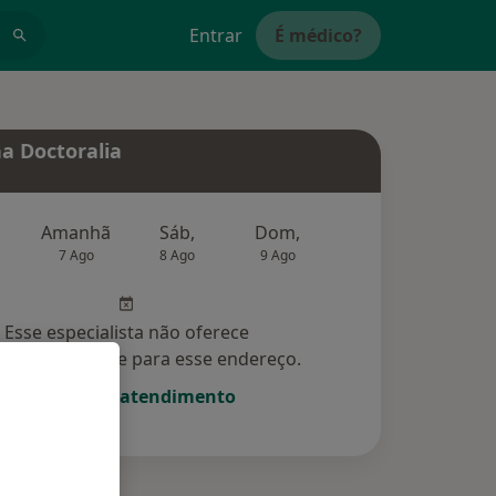
Entrar
É médico?
a Doctoralia
Amanhã
Sáb,
Dom,
Segunda-feira
Ter,
7 Ago
8 Ago
9 Ago
10 Ago
11 Ag
Esse especialista não oferece
amento online para esse endereço.
Solicite um atendimento