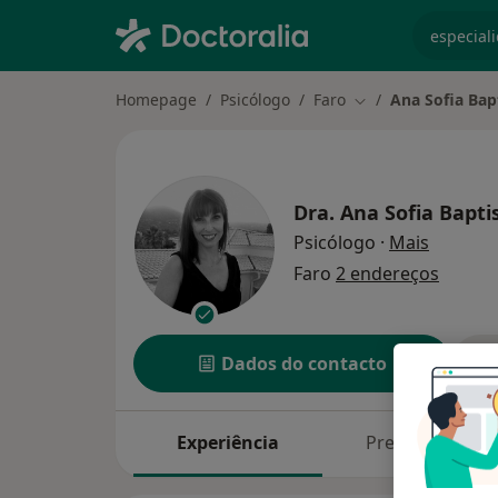
especiali
Homepage
Psicólogo
Faro
Ana Sofia Bap
Mudar de cidade
Dra.
Ana Sofia Bapti
sobre as
Psicólogo
·
Mais
Faro
2 endereços
Dados do contacto
Experiência
Preços