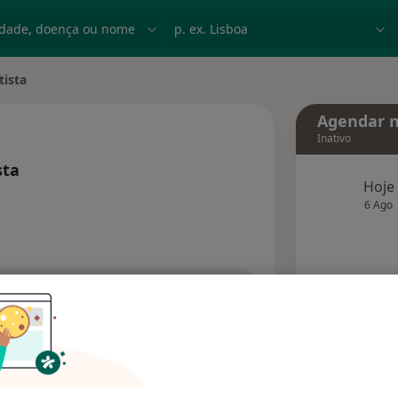
dade, doença ou nome
p. ex. Lisboa
tista
Agendar n
Inativo
sta
Hoje
 especializações
6 Ago
agend
Solicite um atendimento
Consultórios
Opiniões