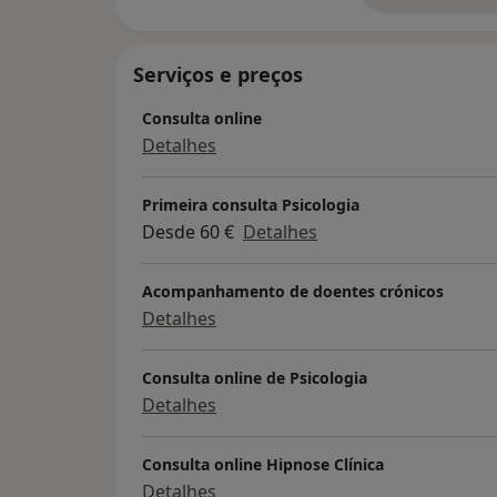
Na minha caminhada pela vida e ao passar p
curiosidade de conhecimento sobre outras
Serviços e preços
me certifiquei em Hipnose e Hipnoterapia, 
mundo da maternidade tirei a certificaçã
Consulta online
Detalhes
E …levou-me a mais outros conhecimentos r
Primeira consulta Psicologia
útero com a linda Inês Gaya…e claro que nã
Desde 60 €
Detalhes
Acompanhamento de doentes crónicos
Detalhes
Consulta online de Psicologia
Detalhes
Consulta online Hipnose Clínica
Detalhes