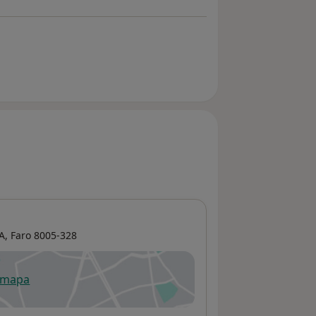
A,
Faro
8005-328
 mapa
re num novo separador