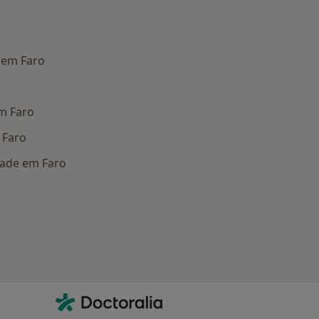
 em Faro
m Faro
 Faro
dade em Faro
oenças mais tratadas
Contacto
Doctoralia - Homepage