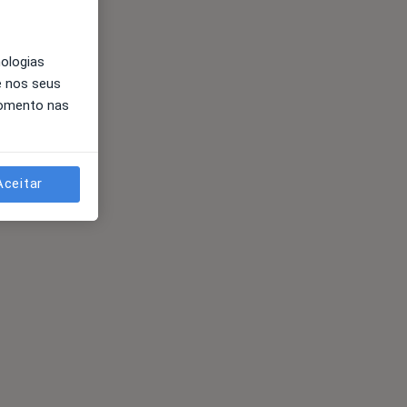
nologias
e nos seus
momento nas
Aceitar