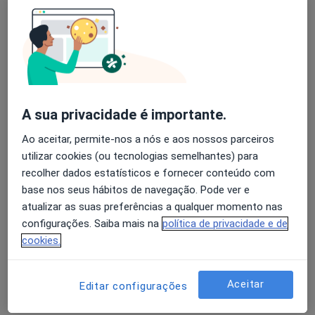
Herniorrafia Inguinal (unilateral)
Detalhes
Ileostomias
Detalhes
A sua privacidade é importante.
Ao aceitar, permite-nos a nós e aos nossos parceiros
Histerectomia Total
Detalhes
utilizar cookies (ou tecnologias semelhantes) para
recolher dados estatísticos e fornecer conteúdo com
base nos seus hábitos de navegação. Pode ver e
Herniorrafia Umbilical Videolaparoscópica
atualizar as suas preferências a qualquer momento nas
Detalhes
configurações. Saiba mais na
política de privacidade e de
cookies.
+ 68 serviços
Aceitar
Editar configurações
Como mostramos os preços?