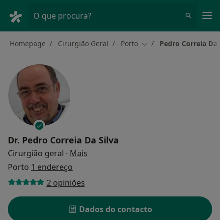
Men
O que procura?
Homepage
Cirurgião Geral
Porto
Pedro Correia Da 
Mudar de cidade
Dr.
Pedro Correia Da Silva
sobre as especializações
Cirurgião geral
·
Mais
Porto
1 endereço
2 opiniões
Dados do contacto