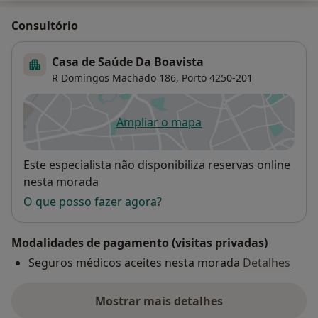
Consultório
Casa de Saúde Da Boavista
R Domingos Machado 186,
Porto
4250-201
Ampliar o mapa
abre num novo separador
Disponibilidade
Este especialista não disponibiliza reservas online
nesta morada
O que posso fazer agora?
Modalidades de pagamento (visitas privadas)
Seguros médicos aceites nesta morada
Detalhes
Mostrar mais detalhes
sobre o endereço