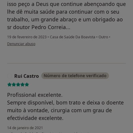
isso peço a Deus que continue abençoando que
lhe dê muita saúde para continuar com o seu
trabalho, um grande abraço e um obrigado ao
sr doutor Pedro Correia...
19 de fevereiro de 2023
•
Casa de Saúde Da Boavista
•
Outro
•
na opinião do utilizador Eduardo Paulinho cabreira Rodrigo
Denunciar abuso
Rui Castro
Número de telefone verificado
R
Profissional excelente.
Sempre disponível, bom trato e deixa o doente
muito à vontade, cirurgia com um grau de
efectividade excelente.
14 de janeiro de 2021
na opinião do utilizador