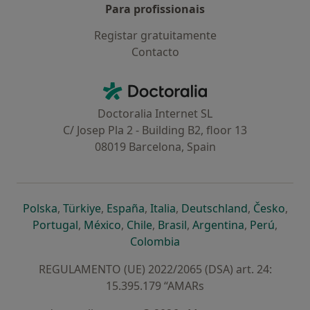
Para profissionais
Registar gratuitamente
Contacto
Contacto
Doctoralia - Homepage
Doctoralia Internet SL
C/ Josep Pla 2 - Building B2, floor 13
08019 Barcelona, Spain
abre num novo separador
abre num novo separador
abre num novo separador
abre num novo separado
abre num n
abre
Polska
,
Türkiye
,
España
,
Italia
,
Deutschland
,
Česko
,
abre num novo separador
abre num novo separador
abre num novo separador
abre num novo separa
abre num no
abre n
Portugal
,
México
,
Chile
,
Brasil
,
Argentina
,
Perú
,
abre num novo separad
Colombia
REGULAMENTO (UE) 2022/2065 (DSA) art. 24:
15.395.179 “AMARs