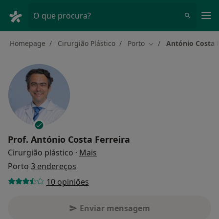
Men
O que procura?
Homepage
Cirurgião Plástico
Porto
António Costa F
Mudar de cidade
Prof.
António Costa Ferreira
sobre as especializações
Cirurgião plástico
·
Mais
Porto
3 endereços
10 opiniões
Enviar mensagem