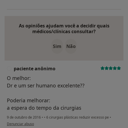
PRÉMIOS CIENTÍFICOS:
- Onze prémios científicos, seis dos quais
internacionais, incluindo prémio mundial atribuído
As opiniões ajudam você a decidir quais
pela Body Contour Research Foundation em 2012,
médicos/clínicas consultar?
Geneve, Suiça
Sim
Não
SOCIEDADES CIENTÍFICAS:
- Sociedade Portuguesa de Cirurgia Plástica,
Reconstrutiva e Estética;
- American Society of Plastic Surgery (ASPS) - Membro
paciente anônimo
P
Correspondente
O melhor:
- International Society of Aesthetic Plastic Surgery
Dr e um ser humano excelente??
(ISAPS) - Membro Ativo
- American Society of Aesthetic Plastic Surgery (ASAPS)
Poderia melhorar:
- Membro Ativo
a espera do tempo da cirurgias
COMUNICAÇÕES, PALESTRAS E COMUNICAÇÕES:
9 de outubro de 2016
•
•
6 cirurgias plásticas reduzir excesso pe
•
- Cento e quarenta e sete comunicações (38 em
na opinião do utilizador paciente anônimo
Denunciar abuso