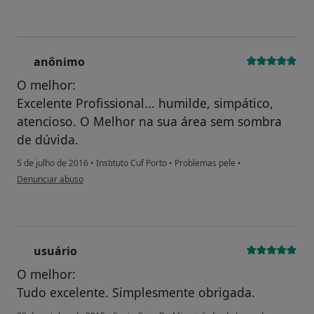
congressos internacionais, 109 em congressos
nacionais)
- Vinte e duas palestras por convite, 12 internacionais
e 10 nacionais
anônimo
A
- ORCID: 0000-0003-3723-1243 (https://orcid.org/0000-
O melhor:
0003-3723-1243)
Excelente Profissional... humilde, simpático,
- Três capítulos de livros internacionais e 2 nacionais;
60 artigos por extenso publicados em revistas
atencioso. O Melhor na sua área sem sombra
cientificas com sistema de arbitragem, 51
de dúvida.
internacionais e 9 nacionais; 15 resumos publicados
5 de julho de 2016
•
Instituto Cuf Porto
•
Problemas pele
•
em revistas científicas internacionais
na opinião do utilizador anônimo
Denunciar abuso
- Treze publicações (10 artigos por extenso e 3
resumos) na revista de maior fator de impacto da
especialidade (Plastic and Reconstructive Surgery
Journal, fator de impacto 3,621, ranking: 37 de 212 em
usuário
U
Cirurgia)
O melhor:
Tudo excelente. Simplesmente obrigada.