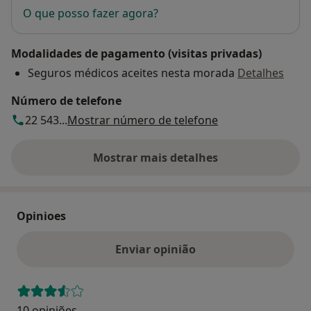
com DISTINÇÃO (por unanimidade).
O que posso fazer agora?
FORMAÇÃO MÉDICA:
- Internato Geral no Hospital de São João em 1994-5;
Modalidades de pagamento (visitas privadas)
- Concurso nacional de acesso ao internato da
Seguros médicos aceites nesta morada
Detalhes
especialidade em 1995 (classificação de 95%, 2ª melhor
Número de telefone
classificação a nível nacional num total de 531
candidatos admitidos);
22 543...
Mostrar número de telefone
- Internato Complementar de Cirurgia Plástica
Reconstrutiva e Estética no Hospital de São João, entre
Mostrar mais detalhes
sobre o endereço
1996 e 2001;
- Estágio de longa duração no estrangeiro, no
Departamento de Cirurgia Plástica do University of
Opinioes
Alabama at Birmingham Hospital, Birmingham,
Alabama, Estados Unidos da América (Julho 2000 a
Enviar opinião
Julho 2001), onde realizou fellowship em cirurgia
estética e fellowship em cirurgia reconstrutiva (com
participação ativa em todos os atos médicos e
cirúrgicos dado ser detentor de certificação ECFMG e
10 opiniões