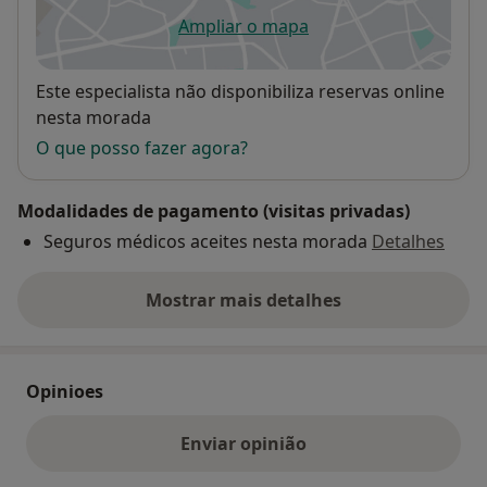
Ampliar o mapa
abre num novo separador
Disponibilidade
Este especialista não disponibiliza reservas online
nesta morada
O que posso fazer agora?
Modalidades de pagamento (visitas privadas)
Seguros médicos aceites nesta morada
Detalhes
Mostrar mais detalhes
sobre o endereço
Opinioes
Enviar opinião