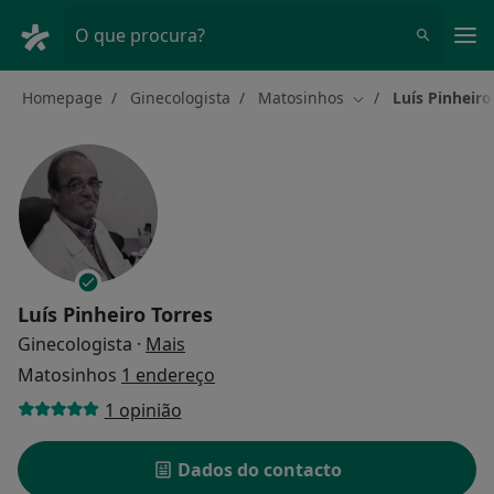
Men
O que procura?
Homepage
Ginecologista
Matosinhos
Luís Pinheiro
Mudar de cidade
Luís Pinheiro Torres
sobre as especializações
Ginecologista
·
Mais
Matosinhos
1 endereço
1 opinião
Dados do contacto