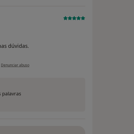
.
has dúvidas.
na opinião do utilizador CL
•
Denunciar abuso
 palavras