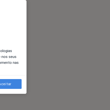
nologias
e nos seus
momento nas
Aceitar