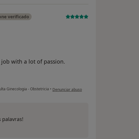
ne verificado
job with a lot of passion.
na opinião do utilizador Asmaa Chouhmate
lta Ginecologia - Obstetricia
•
Denunciar abuso
 palavras!