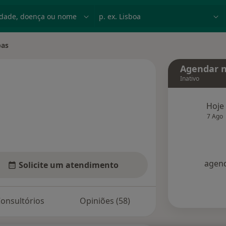
dade, doença ou nome
p. ex. Lisboa
bas
ade
Agendar n
Inativo
e as especializações
Hoje
7 Ago
agend
Solicite um atendimento
onsultórios
Opiniões (58)