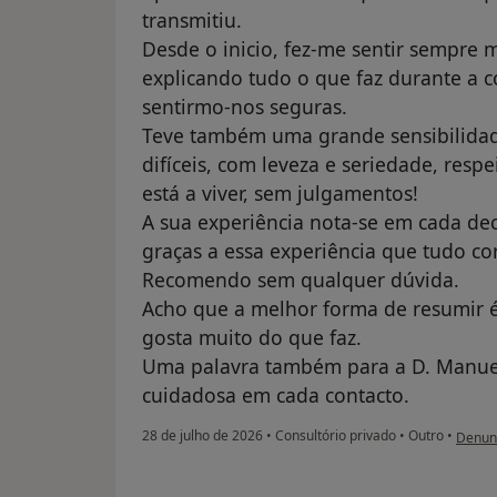
transmitiu.
Desde o inicio, fez-me sentir sempre 
explicando tudo o que faz durante a c
sentirmo-nos seguras.
Teve também uma grande sensibilidad
difíceis, com leveza e seriedade, res
está a viver, sem julgamentos!
A sua experiência nota-se em cada dec
graças a essa experiência que tudo c
Recomendo sem qualquer dúvida.
Acho que a melhor forma de resumir é
gosta muito do que faz.
Uma palavra também para a D. Manuel
cuidadosa em cada contacto.
na opi
28 de julho de 2026
•
Consultório privado
•
Outro
•
Denun