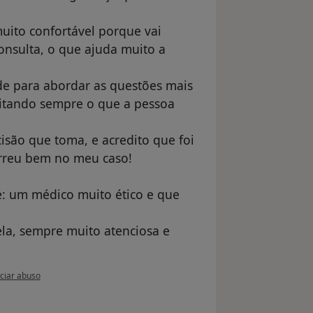
muito confortável porque vai
onsulta, o que ajuda muito a
e para abordar as questões mais
peitando sempre o que a pessoa
isão que toma, e acredito que foi
orreu bem no meu caso!
: um médico muito ético e que
a, sempre muito atenciosa e
nião do utilizador Renata Mota
ciar abuso