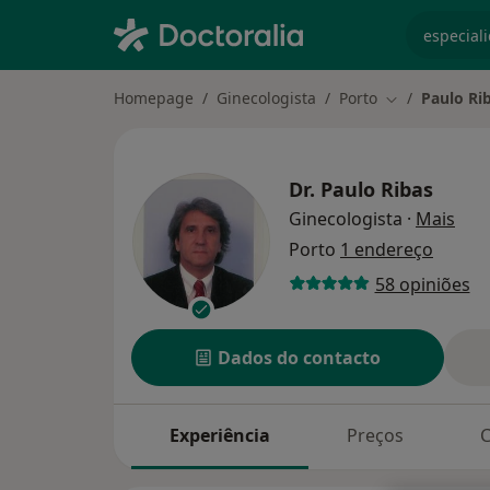
especiali
Homepage
Ginecologista
Porto
Paulo Ri
Mudar de cid
Dr.
Paulo Ribas
sobr
Ginecologista
·
Mais
Porto
1 endereço
58 opiniões
Dados do contacto
Experiência
Preços
C