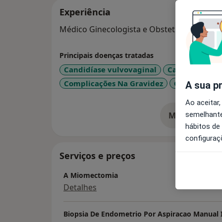
Experiência
Médico Ginecologista e Obstetra_IPO Port
Principais doenças tratadas
Candidíase vulvovaginal
Carcinoma En
Complicações Na Gravidez
Condiloma 
A sua p
Ao aceitar,
semelhante
Mostrar mais
so
hábitos de
configuraç
Serviços e preços
A Miomectomia
Detalhes
Biopsia De Endometrio Por Aspiracao Manual I