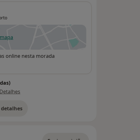
orto
 mapa
re num novo separador
rvas online nesta morada
das)
Detalhes
 detalhes
bre o endereço