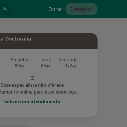
Entrar
É médico?
a Doctoralia
Amanhã
Dom,
Segunda-feira
Ter,
Qu
8 Ago
9 Ago
10 Ago
11 Ago
12 Ag
Esse especialista não oferece
amento online para esse endereço.
Solicite um atendimento