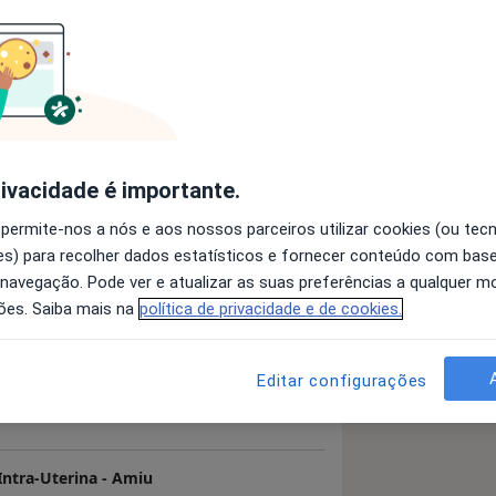
o
dometrióide
a11y_sr_more_diseases
Acuminado
Dismenorréia
+21
rivacidade é importante.
 permite-nos a nós e aos nossos parceiros utilizar cookies (ou tec
s) para recolher dados estatísticos e fornecer conteúdo com bas
 detalhes
bre a experiência
 navegação. Pode ver e atualizar as suas preferências a qualquer 
ões. Saiba mais na
política de privacidade e de cookies.
Editar configurações
ntra-Uterina - Amiu