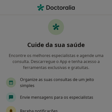
Men
Cardiologista • Porto, Porto
Filters
• 1
Mapa
Cardiologistas recomendados de Multicare
Cuide da sua saúde
em Porto
Como classificamos os resultados
Encontre os melhores especialistas e agende uma
consulta. Descarregue o App e tenha acesso a
ferramentas exclusivas e gratuitas.
Organize as suas consultas de um jeito
simples
Envie mensagens para os especialistas
Prof. Luis Moura
Receba notificações
Cardiologista