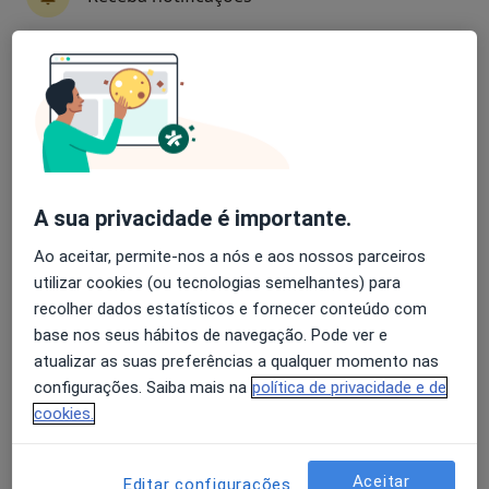
11 opiniões
Avenida da Boavista, 171, Porto
•
Mapa
Avaliação dos usuários: 4,6 na Play Store e 4,2 na
Hospital Lusíadas Porto
Apple
Esse especialista não oferece agendamento online para esse endereço.
Solicite um atendimento
A sua privacidade é importante.
Ao aceitar, permite-nos a nós e aos nossos parceiros
utilizar cookies (ou tecnologias semelhantes) para
recolher dados estatísticos e fornecer conteúdo com
base nos seus hábitos de navegação. Pode ver e
atualizar as suas preferências a qualquer momento nas
configurações. Saiba mais na
política de privacidade e de
cookies.
Prof. Ricardo Fontes Carvalho
Cardiologista
Aceitar
Av. da Boavista, 4049, Porto
•
Mapa
Editar configurações