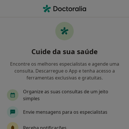
Men
Otorrinolaringologista • Porto, Porto
Filters
• 1
Mapa
Otorrinolaringologistas recomendados de
Cuide da sua saúde
Multicare em Porto
Como classificamos os resultados
Encontre os melhores especialistas e agende uma
consulta. Descarregue o App e tenha acesso a
ferramentas exclusivas e gratuitas.
Organize as suas consultas de um jeito
simples
Envie mensagens para os especialistas
Prof. Dr Victor F Certal
Receba notificações
Otorrinolaringologista