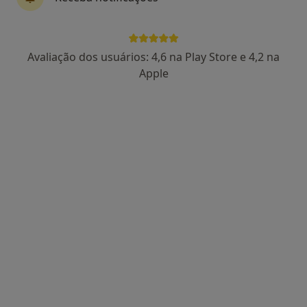
17 opiniões
Estrada da Circunvalação 14341, Porto
•
Mapa
Avaliação dos usuários: 4,6 na Play Store e 4,2 na
Hospital CUF Porto
Apple
Esse especialista não oferece agendamento online para esse endereço.
Solicite um atendimento
Dr. António Sousa Vieira
Otorrinolaringologista
8 opiniões