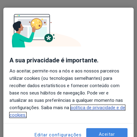
Avenida da Boavista, 171, Porto
•
Mapa
Hospital Lusíadas Porto
Esse especialista não oferece agendamento online para esse endereço.
Solicite um atendimento
A sua privacidade é importante.
Ao aceitar, permite-nos a nós e aos nossos parceiros
utilizar cookies (ou tecnologias semelhantes) para
recolher dados estatísticos e fornecer conteúdo com
base nos seus hábitos de navegação. Pode ver e
atualizar as suas preferências a qualquer momento nas
Dunja Milicic
configurações. Saiba mais na
política de privacidade e de
Otorrinolaringologista
cookies.
1 opinião
Avenida da Boavista, 171, Porto
•
Mapa
Aceitar
Editar configurações