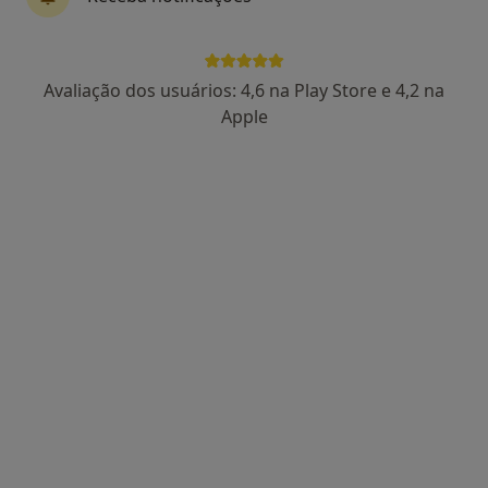
Hospital Escola Da Universidade
Avaliação dos usuários: 4,6 na Play Store e 4,2 na
Fernando Pessoa
Apple
·
Mais
Alergologista, Dentista, Otorrinolaringologista
Avenida Fernando Pessoa, Nº 150 , Gondomar
•
Mapa
Hospital Escola Da Universidade Fernando Pessoa
Nenhum profissional neste centro médico tem consultas disponíveis
Mostrar perfil