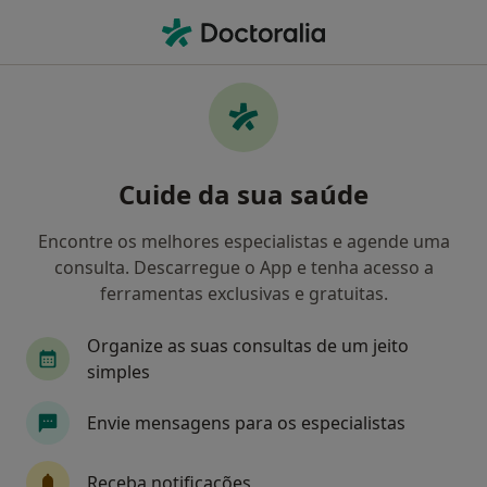
Men
Allianz • Porto, Porto
Filters
• 1
Mapa
Médicos recomendados de Allianz em Porto
Cuide da sua saúde
Como classificamos os resultados
Encontre os melhores especialistas e agende uma
consulta. Descarregue o App e tenha acesso a
Qual é a especialização que procura?
ferramentas exclusivas e gratuitas.
Psicólogo
Otorrinolaringologista
Dentist
Organize as suas consultas de um jeito
simples
Envie mensagens para os especialistas
Receba notificações