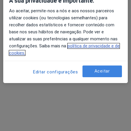
A sua privacidade é importante.
Ao aceitar, permite-nos a nós e aos nossos parceiros
Hospital Da Arrábida
utilizar cookies (ou tecnologias semelhantes) para
recolher dados estatísticos e fornecer conteúdo com
Cirurgião cardiotorácico, Cirurgião plástico, Cirurgião
base nos seus hábitos de navegação. Pode ver e
·
Mais
vascular
atualizar as suas preferências a qualquer momento nas
23 opiniões
configurações. Saiba mais na
política de privacidade e de
Pcta. Henrique Moreira, 150, Vila Nova de Gaia
•
Mapa
cookies.
Hospital Da Arrábida
Consulta online
Preço não disponível
Aceitar
Editar configurações
Nenhum profissional neste centro médico tem consultas disponíveis
Mostrar perfil