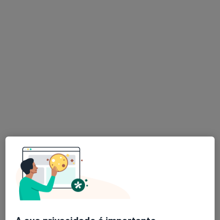
Hospital Lusíadas Porto
·
Mais
Cardiologista, Cirurgião geral, Dermatologista
25 opiniões
Avenida da Boavista, 171, Porto
•
Mapa
Hospital Lusíadas Porto
Primeira consulta Oftalmologia
desde 40 €
Mostrar mais serviços
Nenhum profissional neste centro médico tem consultas disponíveis
Mostrar perfil